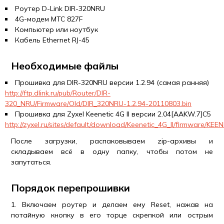
Роутер D-Link DIR-320NRU
4G-модем МТС 827F
Компьютер или ноутбук
Кабель Ethernet RJ-45
Необходимые файлы
Прошивка для DIR-320NRU версии 1.2.94 (самая ранняя)
http://ftp.dlink.ru/pub/Router/DIR-
320_NRU/Firmware/Old/DIR_320NRU-1.2.94-20110803.bin
Прошивка для Zyxel Keenetic 4G II версии 2.04[AAKW.7]C5
http://zyxel.ru/sites/default/download/Keenetic_4G_II/firmware/
После загрузки, распаковываем zip-архивы и
складываем всё в одну папку, чтобы потом не
запутаться.
Порядок перепрошивки
1. Включаем роутер и делаем ему Reset, нажав на
потайную кнопку в его торце скрепкой или острым