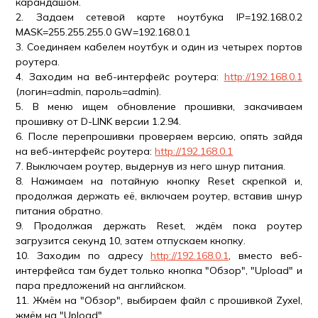
карандашом.
2. Задаем сетевой карте ноутбука IP=192.168.0.2
MASK=255.255.255.0 GW=192.168.0.1
3. Соединяем кабелем ноутбук и один из четырех портов
роутера.
4. Заходим на веб-интерфейс роутера:
http://192.168.0.1
(логин=admin, пароль=admin).
5. В меню ищем обновление прошивки, закачиваем
прошивку от D-LINK версии 1.2.94.
6. После перепрошивки проверяем версию, опять зайдя
на веб-интерфейс роутера:
http://192.168.0.1
7. Выключаем роутер, выдернув из него шнур питания.
8. Нажимаем на потайную кнопку Reset скрепкой и,
продолжая держать её, включаем роутер, вставив шнур
питания обратно.
9. Продолжая держать Reset, ждём пока роутер
загрузится секунд 10, затем отпускаем кнопку.
10. Заходим по адресу
http://192.168.0.1
, вместо веб-
интерфейса там будет только кнопка "Обзор", "Upload" и
пара предложений на английском.
11. Жмём на "Обзор", выбираем файл с прошивкой Zyxel,
жмём на "Upload".