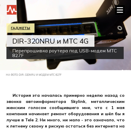
ГАДЖЕТЫ
DIR-320NRU и МТС 4G
Перепрошивка роутера под USB-модем МТС
827F
НА ФОТО: DIR-320NRU И МОДЕМ МТС 827F
История эта началась примерно неделю назад со
звонка автоинформатора Skylink, металлическим
женским голосом сообщившего мне, что с 1 мая
компания начинает ремонт оборудования и шёл бы я
лучше в Tele 2. Ни много, ни мало - это означало, что
к летнему сезону я рискую остаться без интернета на