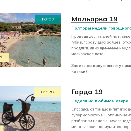
Мальорка 19
ГОТОВ
Полторы недели "овощног
Проведя десять дней на пляже
"убить" сразу двух зайцев: отк
продлить явно
хреновое
неуда
московское лето.
19
Знаете на какую высоту пры
котики?
Гарда 19
СКОРО
Неделя на любимом озере
Спасаясь от тридцатипятиград
супермаркетах и шоппинг-цент
разбавили неделю ничегонеде
местные океанариум и зоопарк