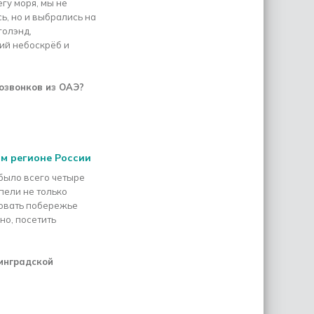
гу моря, мы не
ь, но и выбрались на
голэнд,
ий небоскрёб и
озвонков из ОАЭ?
м регионе России
было всего четыре
спели не только
довать побережье
но, посетить
инградской