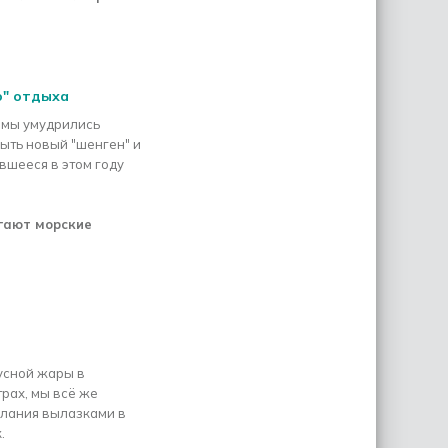
о" отдыха
 мы умудрились
рыть новый "шенген" и
вшееся в этом году
гают морские
усной жары в
рах, мы всё же
лания вылазками в
.