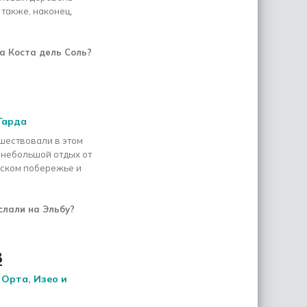
 также, наконец,
а Коста дель Соль?
Гарда
шествовали в этом
е небольшой отдых от
йском побережье и
слали на Эльбу?
8
 Орта, Изео и