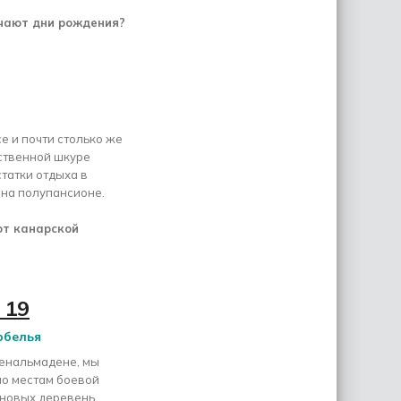
чают дни рождения?
 и почти столько же
бственной шкуре
татки отдыха в
 на полупансионе.
ют канарской
 19
рбелья
Бенальмадене, мы
по местам боевой
о новых деревень