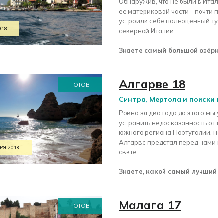
Обнаружив, что не были в Итали
её материковой части - почти п
устроили себе полноценный ту
018
северной Италии.
Знаете самый большой озёрн
Алгарве 18
ГОТОВ
Синтра, Мертола и поиски
Ровно за два года до этого мы
устранить недосказанность от
южного региона Португалии, но
Алгарве предстал перед нами
РЯ 2018
свете.
Знаете, какой самый лучший
Малага 17
ГОТОВ