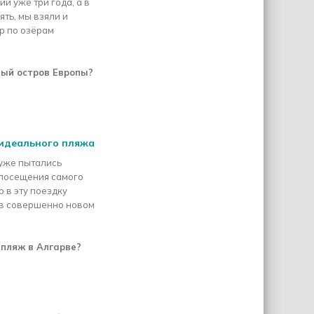
и уже три года, а в
ять, мы взяли и
р по озёрам
ый остров Европы?
 идеального пляжа
 уже пытались
 посещения самого
 в эту поездку
 в совершенно новом
 пляж в Алгарве?