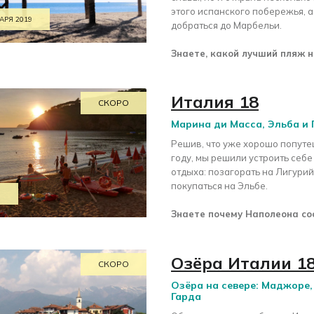
этого испанского побережья, а
АРЯ 2019
добраться до Марбельи.
Знаете, какой лучший пляж н
Италия 18
СКОРО
Марина ди Масса, Эльба и 
Решив, что уже хорошо попуте
году, мы решили устроить себ
отдыха: позагорать на Лигури
покупаться на Эльбе.
8
Знаете почему Наполеона со
Озёра Италии 1
СКОРО
Озёра на севере: Маджоре,
Гарда