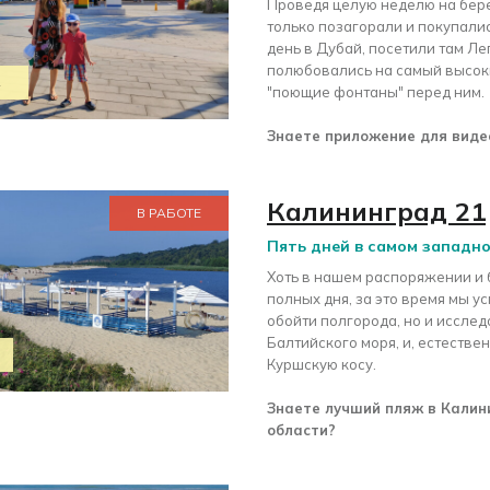
Проведя целую неделю на бере
только позагорали и покупалис
день в Дубай, посетили там Ле
полюбовались на самый высок
2
"поющие фонтаны" перед ним.
Знаете приложение для виде
Калининград 21
В РАБОТЕ
Пять дней в самом западно
Хоть в нашем распоряжении и 
полных дня, за это время мы у
обойти полгорода, но и иссле
Балтийского моря, и, естествен
Куршскую косу.
Знаете лучший пляж в Калин
области?