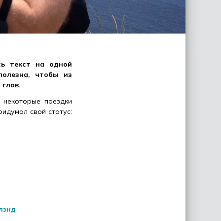
сь текст на одной
полезна, чтобы из
 глав.
, некоторые поездки
идумал свой статус:
лэнд