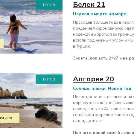
Белек 21
ГОТОВ
Неделя в марте на море
Просидев больше года в изоля
пандемией коронавируса, мы 
надежду выбраться за границу,
встали под нужным углом и мы
в Турцию.
Знаете, как есть 24x7 и не р
Алгарве 20
ГОТОВ
Солнце, пляжи, Новый год
Несмотря на то, что заглавная
маршрута вышла не очень яркой
проведённые в Алгарве, стали
солнечной встречей Нового го
РЯ 2020
пятнадцать лет.
Помните, какой самый лучши