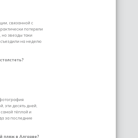
ции, связанной с
практически потеряли
 но звезды таки
 съездили на неделю
астолстеть?
 фотография
, эти десять дней,
 самой тёплой и
да за последние
й пляж в Алгарве?