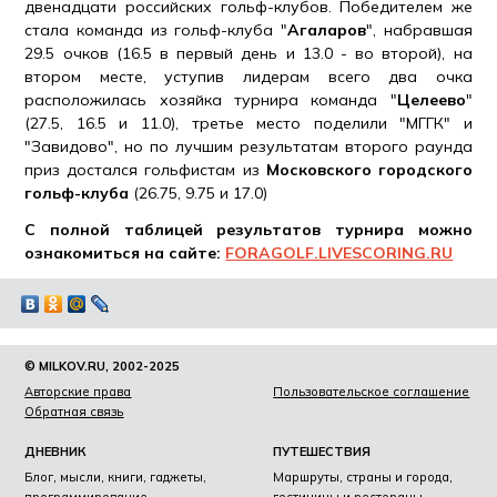
двенадцати российских гольф-клубов. Победителем же
стала команда из гольф-клуба "
Агаларов
", набравшая
29.5 очков (16.5 в первый день и 13.0 - во второй), на
втором месте, уступив лидерам всего два очка
расположилась хозяйка турнира команда "
Целеево
"
(27.5, 16.5 и 11.0), третье место поделили "МГГК" и
"Завидово", но по лучшим результатам второго раунда
приз достался гольфистам из
Московского городского
гольф-клуба
(26.75, 9.75 и 17.0)
С полной таблицей результатов турнира можно
ознакомиться на сайте:
FORAGOLF.LIVESCORING.RU
© MILKOV.RU, 2002-2025
Авторские права
Пользовательское соглашение
Обратная связь
ДНЕВНИК
ПУТЕШЕСТВИЯ
Блог, мысли, книги, гаджеты,
Маршруты, страны и города,
программирование.
гостиницы и рестораны.