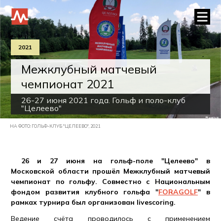
2021
Межклубный матчевый
чемпионат 2021
26-27 июня 2021 года. Гольф и поло-клуб
"Целеево"
НА ФОТО: ГОЛЬФ-КЛУБ "ЦЕЛЕЕВО", 2021
26 и 27 июня на гольф-поле "Целеево" в
Московской области прошёл Межклубный матчевый
чемпионат по гольфу. Совместно с Национальным
фондом развития клубного гольфа "
FORAGOLF
" в
рамках турнира был организован livescoring.
Ведение счёта проводилось с применением