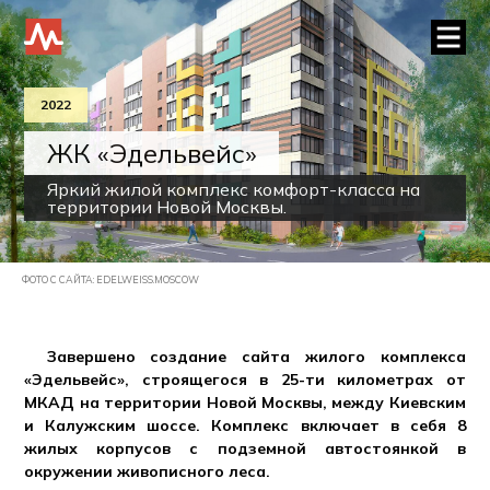
2022
ЖК «Эдельвейс»
Яркий жилой комплекс комфорт-класса на
территории Новой Москвы.
ФОТО С САЙТА: EDELWEISS.MOSCOW
Завершено создание сайта жилого комплекса
«Эдельвейс», строящегося в 25-ти километрах от
МКАД на территории Новой Москвы, между Киевским
и Калужским шоссе. Комплекс включает в себя 8
жилых корпусов с подземной автостоянкой в
окружении живописного леса.