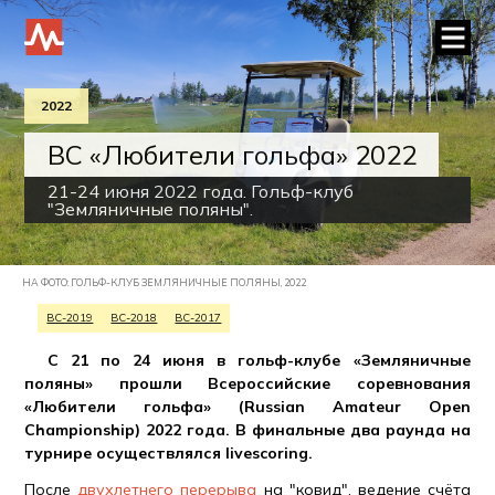
2022
ВС «Любители гольфа» 2022
21-24 июня 2022 года. Гольф-клуб
"Земляничные поляны".
НА ФОТО: ГОЛЬФ-КЛУБ ЗЕМЛЯНИЧНЫЕ ПОЛЯНЫ, 2022
ВС-2019
ВС-2018
ВС-2017
С 21 по 24 июня в гольф-клубе «Земляничные
поляны» прошли Всероссийские соревнования
«Любители гольфа» (Russian Amateur Open
Championship) 2022 года. В финальные два раунда на
турнире осуществлялся livescoring.
После
двухлетнего перерыва
на "ковид", ведение счёта