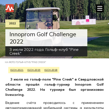
2022
Innoprom Golf Challenge
2022
3 июля 2022 года. Гольф-клуб "Pine
Creek"
НА ФОТО: ГОЛЬФ-КЛУБ "PINE CREEK"
IGCH-2021
IGCH-2019
IGCH-2018
3 июля на гольф-поле "Pine Creek" в Свердловской
области прошёл гольф-турнир Innoprom Golf
Challenge 2022. На турнире был организован
livescoring.
Ведение счёта проводилось с применением
автоматизированной мобильной системы, а результаты