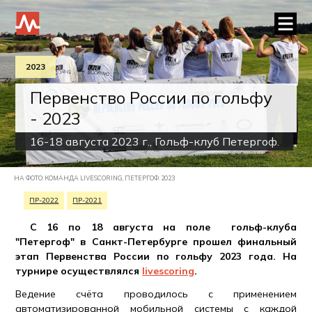
2023
Первенство России по гольфу
- 2023
16-18 августа 2023 г., Гольф-клуб Петергоф.
НА ФОТО: КОМАНДА LIVESCORING, ПЕТЕРГОФ. 2023
ПР-2022
ПР-2021
С 16 по 18 августа на поле гольф-клуба
"Петергоф" в Санкт-Петербурге прошел финальный
этап Первенства России по гольфу 2023 года. На
турнире осуществлялся
livescoring
.
Ведение счёта проводилось с применением
автоматизированной мобильной системы с каждой