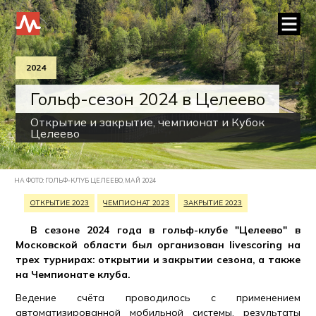
2024
Гольф-сезон 2024 в Целеево
Открытие и закрытие, чемпионат и Кубок
Целеево
НА ФОТО: ГОЛЬФ-КЛУБ ЦЕЛЕЕВО, МАЙ 2024
ОТКРЫТИЕ 2023
ЧЕМПИОНАТ 2023
ЗАКРЫТИЕ 2023
В сезоне 2024 года в гольф-клубе "Целеево" в
Московской области был организован livescoring на
трех турнирах: открытии и закрытии сезона, а также
на Чемпионате клуба.
Ведение счёта проводилось с применением
автоматизированной мобильной системы, результаты