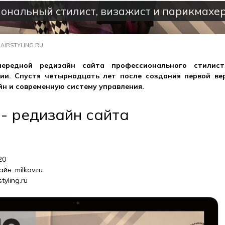
ональный стилист, визажист и парикмахе
AIRSTYLING.RU
чередной редизайн сайта профессионального стилист
ии. Спустя четырнадцать лет после создания первой вер
н и современную систему управления.
 - редизайн сайта
20
йн: milkov.ru
tyling.ru