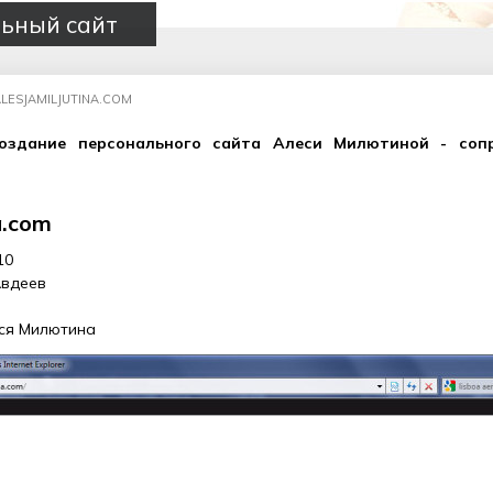
ьный сайт
LESJAMILJUTINA.COM
оздание персонального сайта Алеси Милютиной - соп
a.com
10
Авдеев
ся Милютина