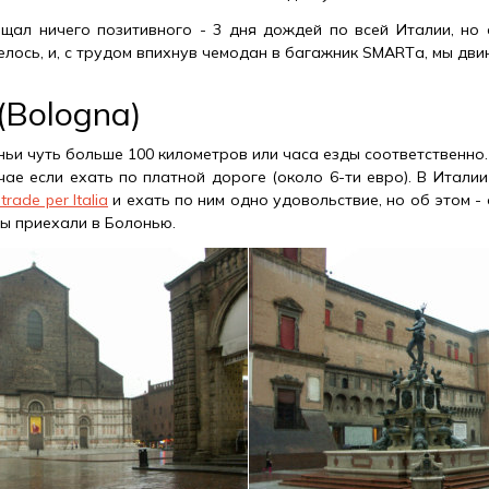
щал ничего позитивного - 3 дня дождей по всей Италии, но 
лось, и, с трудом впихнув чемодан в багажник SMARTа, мы двин
(Bologna)
ьи чуть больше 100 километров или часа езды соответственно. 
чае если ехать по платной дороге (около 6-ти евро). В Итали
trade per Italia
и ехать по ним одно удовольствие, но об этом -
мы приехали в Болонью.