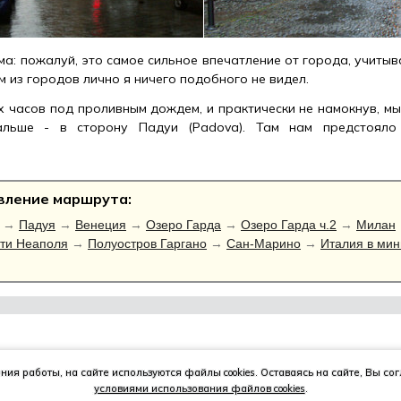
а: пожалуй, это самое сильное впечатление от города, учитыва
м из городов лично я ничего подобного не видел.
х часов под проливным дождем, и практически не намокнув, мы
альше - в сторону Падуи (Padova). Там нам предстояло 
авление маршрута:
→
Падуя
→
Венеция
→
Озеро Гарда
→
Озеро Гарда ч.2
→
Милан
ти Неаполя
→
Полуостров Гаргано
→
Сан-Марино
→
Италия в ми
ия работы, на сайте используются файлы cookies. Оставаясь на сайте, Вы со
условиями использования файлов cookies
.
ПУТЕШЕСТВИЯ
ПРОЕКТЫ