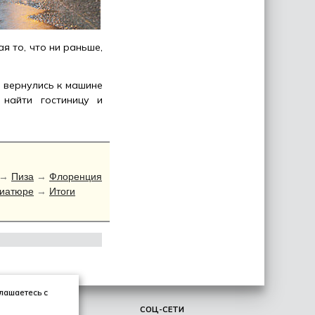
я то, что ни раньше,
 вернулись к машине
найти гостиницу и
→
Пиза
→
Флоренция
ниатюре
→
Итоги
глашаетесь с
ЛИЧНОЕ
СОЦ-СЕТИ