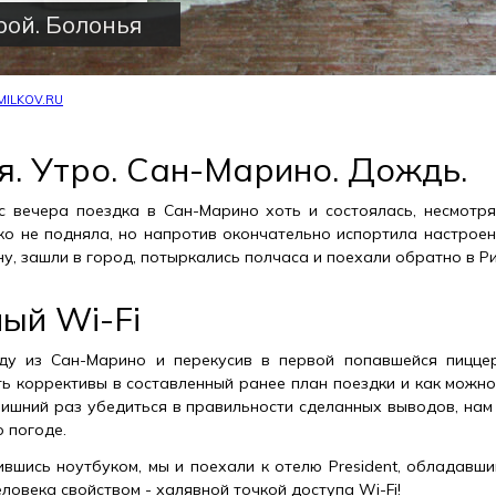
рой. Болонья
MILKOV.RU
я. Утро. Сан-Марино. Дождь.
с вечера поездка в Сан-Марино хоть и состоялась, несмотр
ько не подняла, но напротив окончательно испортила настроен
у, зашли в город, потыркались полчаса и поехали обратно в Р
ый Wi-Fi
ду из Сан-Марино и перекусив в первой попавшейся пиццер
ь коррективы в составленный ранее план поездки и как можно
лишний раз убедиться в правильности сделанных выводов, нам
 погоде.
ившись ноутбуком, мы и поехали к отелю President, обладавш
ловека свойством - халявной точкой доступа Wi-Fi!