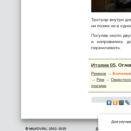
Тротуар внутри дом
ни позже ни в одно
Погуляв около дву
и направились д
переночевать.
Италия 05
. Огл
Болонья
Римини
→
→
Рим
→
Окрестнос
поездки
Для улучшен
© MILKOV.RU, 2002-2025
ДНЕВНИК