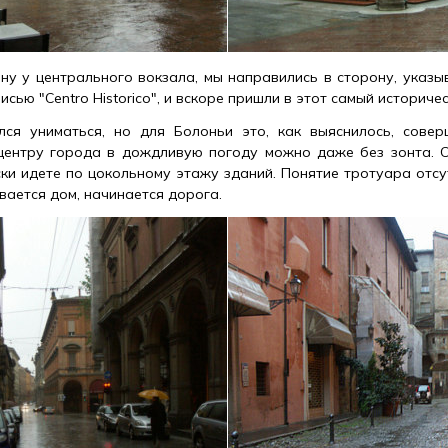
у у центрального вокзала, мы направились в сторону, указ
исью "Centro Historico", и вскоре пришли в этот самый историчес
ся униматься, но для Болоньи это, как выяснилось, совер
центру города в дождливую погоду можно даже без зонта. С
ски идете по цокольному этажу зданий. Понятие тротуара отсу
вается дом, начинается дорога.