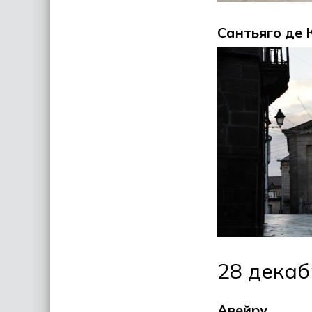
Сантьяго де 
28 декаб
Авейру