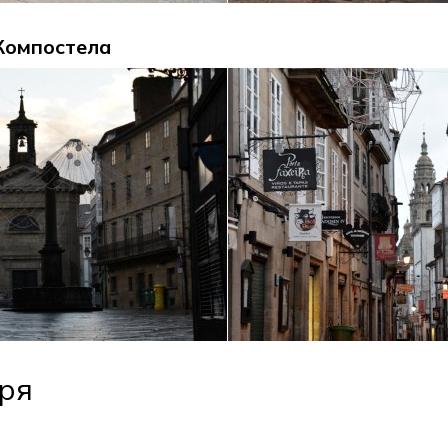
Компостела
ря