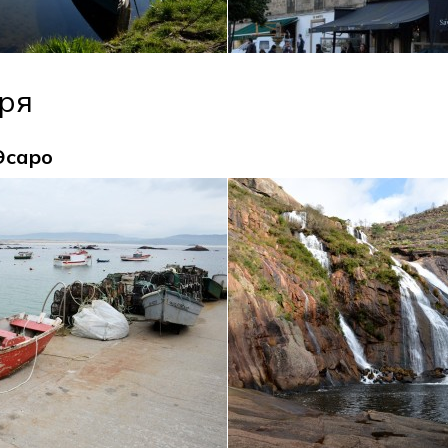
ря
Эсаро