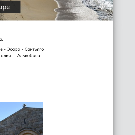
заре
а.
е - Эсаро - Сантьяго
алья - Алькобаса -