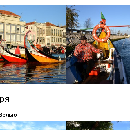
ря
Велью