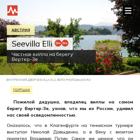
АВСТРИЯ
Seevilla Elli
Частная вилла на берегу
Вертер-Зе
ВНУТРЕННИЙ ДВОР SEEVILLA ELLI. ФОТО: PHOTO.MILKOV.RU
ПОРТШАХ
Пожилой дедушка, владелец виллы на самом
берегу Вертер-Зе, узнав, что мы из России, удивил
нас своей осведомленностью.
Оказалось, что в Клагенфурте на теннисном турнире
выступал Николай Давыденко, а в Вену с визитом
прилетел Владимир Путин. Самое же ценное, что он