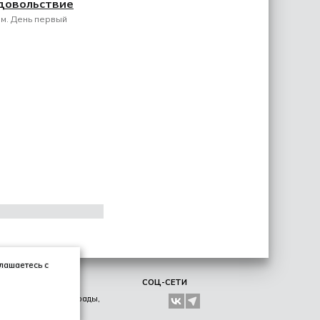
довольствие
м. День первый
глашаетесь с
ЛИЧНОЕ
СОЦ-СЕТИ
Образование, награды,
хобби, увлечения