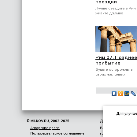
поездки
Лучше съездите в Рим 
живите дальше
Рим 07. Поздне
прибытие
Будьте осторожны в
своих желаниях
Для улучшен
© MILKOV.RU, 2002-2025
ДНЕВНИК
Авторские права
Блог, мысли, книги,
Пользовательское соглашение
гаджеты,