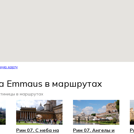
ную карту
ца Emmaus в маршрутах
стиницы в маршрутах
Рим 07. С неба на
Рим 07. Ангелы и
Р