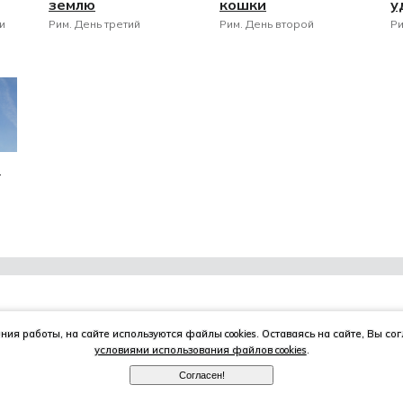
землю
кошки
у
и
Рим. День третий
Рим. День второй
Ри
е
ия работы, на сайте используются файлы cookies. Оставаясь на сайте, Вы со
условиями использования файлов cookies
.
ПУТЕШЕСТВИЯ
ПРОЕКТЫ
Согласен!
Маршруты, страны и города,
Создание сайтов,
гостиницы и рестораны.
фирменный стиль,