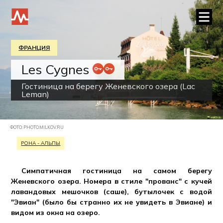
ФРАНЦИЯ
Les Cygnes
Гостиница на берегу Женевского озера (Lac
Leman)
ФОТО: PHOTO.MILKOV.RU
РОНА - АЛЬПЫ
Симпатичная гостиница на самом берегу
Женевского озера. Номера в стиле "прованс" с кучей
лавандовых мешочков (саше), бутылочек с водой
"Эвиан" (было бы странно их не увидеть в Эвиане) и
видом из окна на озеро.