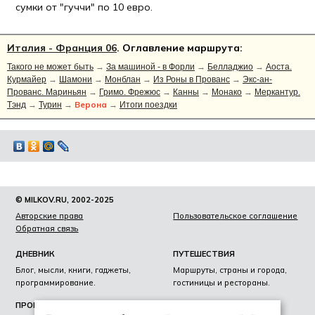
сумки от "гуччи" по 10 евро.
Италия - Франция 06
. Оглавление маршрута:
Такого не может быть
→
За машиной - в Форли
→
Белладжио
→
Аоста.
Курмайер
→
Шамони
→
Монблан
→
Из Роны в Прованс
→
Экс-ан-
Прованс. Мариньян
→
Гримо. Фрежюс
→
Канны
→
Монако
→
Меркантур.
Верона
Тэнд
→
Турин
→
→
Итоги поездки
© MILKOV.RU, 2002-2025
Авторские права
Пользовательское соглашение
Обратная связь
ДНЕВНИК
ПУТЕШЕСТВИЯ
Блог, мысли, книги, гаджеты,
Маршруты, страны и города,
программирование.
гостиницы и рестораны.
ПРОЕКТЫ
ЛИЧНОЕ