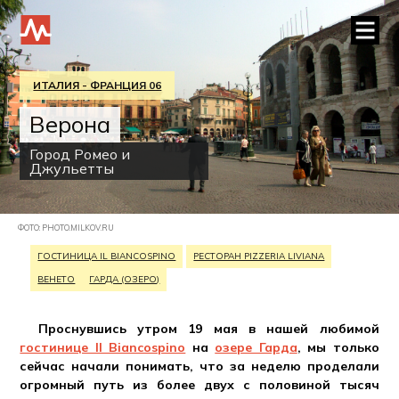
ИТАЛИЯ - ФРАНЦИЯ 06
Верона
Город Ромео и
Джульетты
ФОТО: PHOTO.MILKOV.RU
ГОСТИНИЦА IL BIANCOSPINO
РЕСТОРАН PIZZERIA LIVIANA
ВЕНЕТО
ГАРДА (ОЗЕРО)
Проснувшись утром 19 мая в нашей любимой
гостинице Il Biancospino
на
озере Гарда
, мы только
сейчас начали понимать, что за неделю проделали
огромный путь из более двух с половиной тысяч