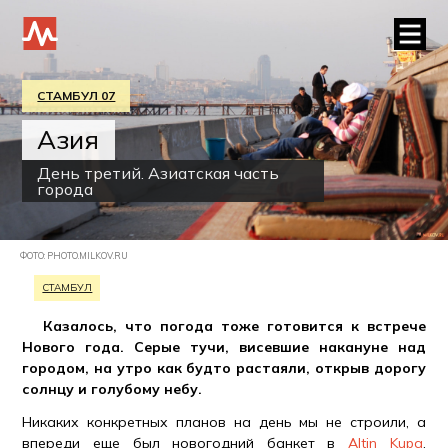
СТАМБУЛ 07
Азия
День третий. Азиатская часть
города
ФОТО: PHOTO.MILKOV.RU
СТАМБУЛ
Казалось, что погода тоже готовится к встрече
Нового года. Серые тучи, висевшие накануне над
городом, на утро как будто растаяли, открыв дорогу
солнцу и голубому небу.
Никаких конкретных планов на день мы не строили, а
впереди еще был новогодний банкет в
Altin Kupa
,