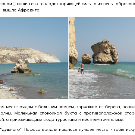
ерпом(!) лишил его.. оплодотворяющей силы, а из пены, образо
а, вышла Афродита.
ом месте рядом с большим камнем, торчащим из берега, возник
олны. Маленькая спокойная бухта с противоположной сторо
ной, а приезжающими сюда туристами и местными жителями.
"душного" Пафоса врядли нашлось лучшее место, чтобы иску