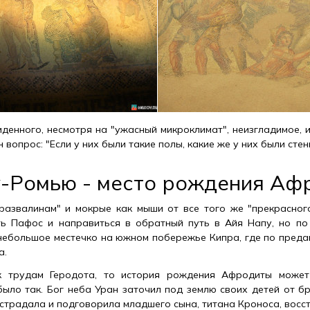
денного, несмотря на "ужасный микроклимат", неизгладимое, и
 вопрос: "Если у них были такие полы, какие же у них были стен
у-Ромью - место рождения Аф
развалинам" и мокрые как мыши от все того же "прекрасног
ть Пафос и направиться в обратный путь в Айя Напу, но по
небольшое местечко на южном побережье Кипра, где по преда
а.
к трудам Геродота, то история рождения Афродиты может
было так. Бог неба Уран заточил под землю своих детей от бр
, страдала и подговорила младшего сына, титана Кроноса, восст