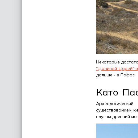
Некоторые достато
"Долиной Царей" в
дальше - в Пафос.
Като-Па
Археологически
существованием ки
плугом древний мо