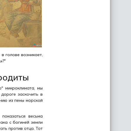
 в голове возникает,
ы?"
родиты
о" микроклимата, мы
 дороге заскочить в
нию из пены морской
 показаться весьма
ака с богиней земли
ать против отца. Тот