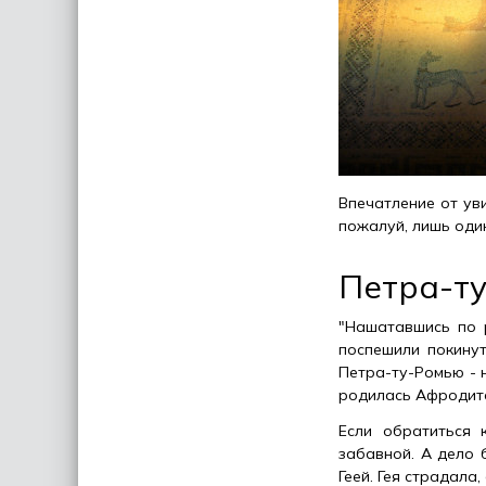
Впечатление от уви
пожалуй, лишь один
Петра-т
"Нашатавшись по 
поспешили покину
Петра-ту-Ромью - 
родилась Афродит
Если обратиться 
забавной. А дело 
Геей. Гея страдала