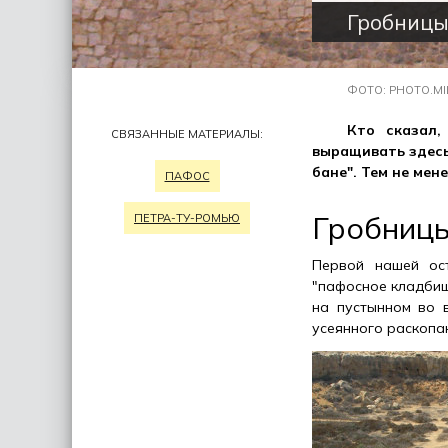
Гробницы
ФОТО: PHOTO.MI
Кто сказал,
СВЯЗАННЫЕ МАТЕРИАЛЫ:
выращивать здесь
бане". Тем не мен
ПАФОС
Гробниц
ПЕТРА-ТУ-РОМЬЮ
Первой нашей ост
"пафосное кладбище
на пустынном во в
усеянного раскопа