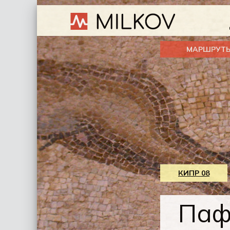
МАРШРУТ
КИПР 08
Паф