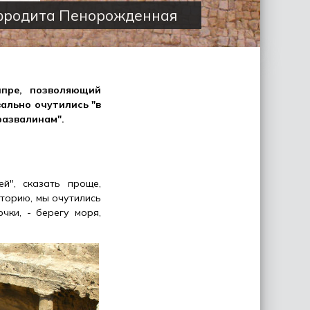
Афродита Пенорожденная
пре, позволяющий
ально очутились "в
развалинам".
й", сказать проще,
иторию, мы очутились
чки, - берегу моря,