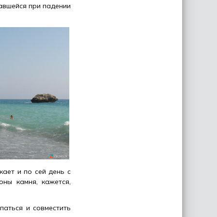
вавшейся при падении
ает и по сей день с
ны камня, кажется,
паться и совместить