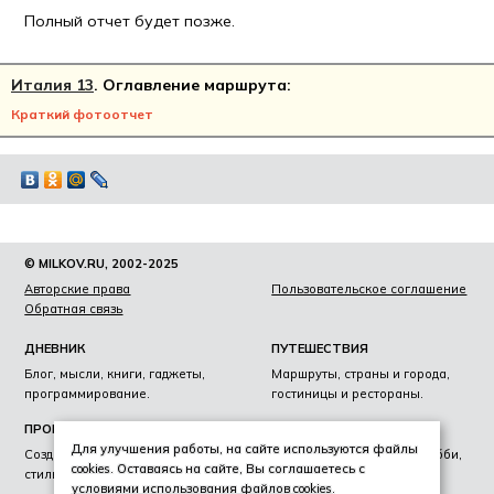
Полный отчет будет позже.
Италия 13
. Оглавление маршрута:
Краткий фотоотчет
© MILKOV.RU, 2002-2025
Авторские права
Пользовательское соглашение
Обратная связь
ДНЕВНИК
ПУТЕШЕСТВИЯ
Блог, мысли, книги, гаджеты,
Маршруты, страны и города,
программирование.
гостиницы и рестораны.
ПРОЕКТЫ
ЛИЧНОЕ
Для улучшения работы, на сайте используются файлы
Создание сайтов, фирменный
Образование, награды, хобби,
cookies. Оставаясь на сайте, Вы соглашаетесь с
стиль, лайвскоринг.
увлечения
условиями использования файлов cookies
.