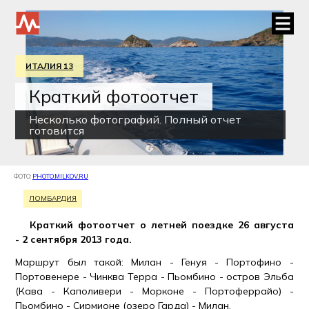
ИТАЛИЯ 13
Краткий фотоотчет
Несколько фотографий. Полный отчет
готовится
ФОТО:
PHOTO.MILKOV.RU
ЛОМБАРДИЯ
Краткий фотоотчет о летней поездке 26 августа
- 2 сентября 2013 года.
Маршрут был такой: Милан - Генуя - Портофино -
Портовенере - Чинква Терра - Пьомбино - остров Эльба
(Кава - Каполивери - Морконе - Портоферрайо) -
Пьомбино - Сирмионе (озеро Гарда) - Милан.