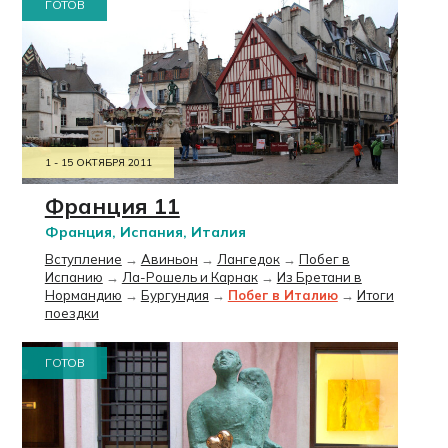
ГОТОВ
1 - 15 ОКТЯБРЯ 2011
Франция 11
Франция, Испания, Италия
Вступление
→
Авиньон
→
Лангедок
→
Побег в
Испанию
→
Ла-Рошель и Карнак
→
Из Бретани в
Нормандию
→
Бургундия
→
Побег в Италию
→
Итоги
поездки
ГОТОВ