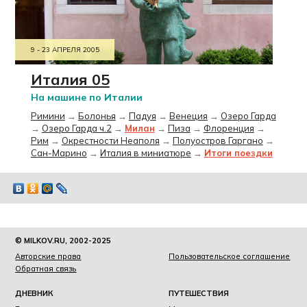
9 - 23 АПРЕЛЯ 2005
Италия 05
На машине по Италии
Римини
→
Болонья
→
Падуя
→
Венеция
→
Озеро Гарда
→
Озеро Гарда ч.2
→
Милан
→
Пиза
→
Флоренция
→
Рим
→
Окрестности Неаполя
→
Полуостров Гаргано
→
Сан-Марино
→
Италия в миниатюре
→
Итоги поездки
© MILKOV.RU, 2002-2025
Авторские права
Пользовательское соглашение
Обратная связь
ДНЕВНИК
ПУТЕШЕСТВИЯ