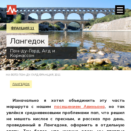
ФРАНЦИЯ 11
Лангедок
Пон-ду-Гард, Агд и
Каркассон
НА ФОТО: ПОН-ДУ-ГАРД, ФРАНЦИЯ, 2011
ЛАНГЕДОК
Изначально я хотел объединить эту часть
маршрута с нашим
посещением Авиньона
, но так
увлёкся средневековыми проблемами пап, что решил
не мешать кислое с пресным, и рассказ про день,
проведенный в Лангедоке, оформить в отдельную