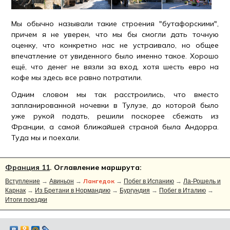
Мы обычно называли такие строения "бутафорскими",
причем я не уверен, что мы бы смогли дать точную
оценку, что конкретно нас не устраивало, но общее
впечатление от увиденного было именно такое. Хорошо
ещё, что денег не вязли за вход, хотя шесть евро на
кофе мы здесь все равно потратили.
Одним словом мы так расстроились, что вместо
запланированной ночевки в Тулузе, до которой было
уже рукой подать, решили поскорее сбежать из
Франции, а самой ближайшей страной была Андорра.
Туда мы и поехали.
Франция 11
. Оглавление маршрута:
Лангедок
Вступление
→
Авиньон
→
→
Побег в Испанию
→
Ла-Рошель и
Карнак
→
Из Бретани в Нормандию
→
Бургундия
→
Побег в Италию
→
Итоги поездки