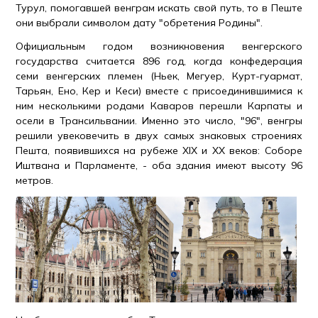
Турул, помогавшей венграм искать свой путь, то в Пеште
они выбрали символом дату "обретения Родины".
Официальным годом возникновения венгерского
государства считается 896 год, когда конфедерация
семи венгерских племен (Ньек, Мегуер, Курт-гуармат,
Тарьян, Ено, Кер и Кеси) вместе с присоединившимися к
ним несколькими родами Каваров перешли Карпаты и
осели в Трансильвании. Именно это число, "96", венгры
решили увековечить в двух самых знаковых строениях
Пешта, появившихся на рубеже XIX и XX веков: Соборе
Иштвана и Парламенте, - оба здания имеют высоту 96
метров.