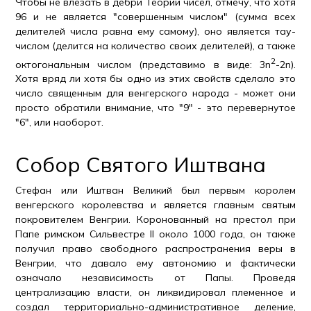
Чтобы не влезать в дебри Теории чисел, отмечу, что хотя
96 и не является "совершенным числом" (сумма всех
делителей числа равна ему самому), оно является тау-
числом (делится на количество своих делителей), а также
2
октогональным числом (представимо в виде: 3n
-2n).
Хотя вряд ли хотя бы одно из этих свойств сделало это
число священным для венгерского народа - может они
просто обратили внимание, что "9" - это перевернутое
"6", или наоборот.
Собор Святого Иштвана
Стефан или Иштван Великий был первым королем
венгерского королевства и является главным святым
покровителем Венгрии. Коронованный на престол при
Папе римском Сильвестре II около 1000 года, он также
получил право свободного распространения веры в
Венгрии, что давало ему автономию и фактически
означало независимость от Папы. Проведя
централизацию власти, он ликвидировал племенное и
создал территориально-административное деление,