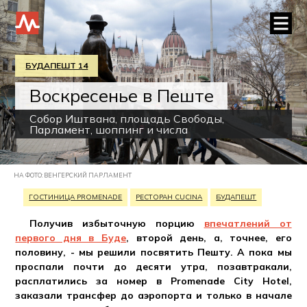
БУДАПЕШТ 14
Воскресенье в Пеште
Собор Иштвана, площадь Свободы,
Парламент, шоппинг и числа
НА ФОТО: ВЕНГЕРСКИЙ ПАРЛАМЕНТ
ГОСТИНИЦА PROMENADE
РЕСТОРАН CUCINA
БУДАПЕШТ
Получив избыточную порцию
впечатлений от
первого дня в Буде
, второй день, а, точнее, его
половину, - мы решили посвятить Пешту. А пока мы
проспали почти до десяти утра, позавтракали,
расплатились за номер в Promenade City Hotel,
заказали трансфер до аэропорта и только в начале