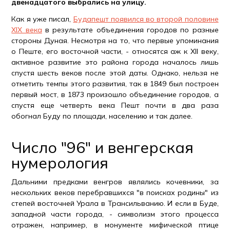
двенадцатого выбрались на улицу.
Как я уже писал,
Будапешт появился во второй половине
XIX века
в результате объединения городов по разные
стороны Дуная. Несмотря на то, что первые упоминания
о Пеште, его восточной части, - относятся аж к XII веку,
активное развитие это района города началось лишь
спустя шесть веков после этой даты. Однако, нельзя не
отметить темпы этого развития, так в 1849 был построен
первый мост, в 1873 произошло объединение городов, а
спустя еще четверть века Пешт почти в два раза
обогнал Буду по площади, населению и так далее.
Число "96" и венгерская
нумерология
Дальними предками венгров являлись кочевники, за
нескольких веков перебравшихся "в поисках родины" из
степей восточней Урала в Трансильванию. И если в Буде,
западной части города, - символизм этого процесса
отражен, например, в монументе мифической птице