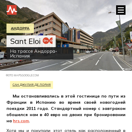
АНДОРРА
Sant Eloi
На трассе Андорра-
Испания
ФОТО: MAPS.GOOGLE.COM
САН ДЖУЛИЯ ДЕ ЛОРИЯ
Мы останавливались в этой гостинице по пути из
Франции в Испанию во время своей новогодней
поездки 2011 года. Стандартный номер с завтраком
обошелся нам в 40 евро на двоих при бронировании
на
hrs.com
.
Хотя мы и покупали этот отель как расположенный в