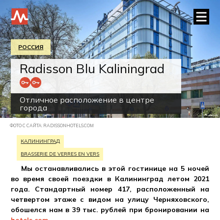
РОССИЯ
Radisson Blu Kaliningrad
Отличное расположение в центре
города
ФОТО С САЙТА: RADISSONHOTELS.COM
КАЛИНИНГРАД
BRASSERIE DE VERRES EN VERS
Мы останавливались в этой гостинице на 5 ночей
во время своей поездки в Калининград летом 2021
года. Стандартный номер 417, расположенный на
четвертом этаже с видом на улицу Черняховского,
обошелся нам в 39 тыс. рублей при бронировании на