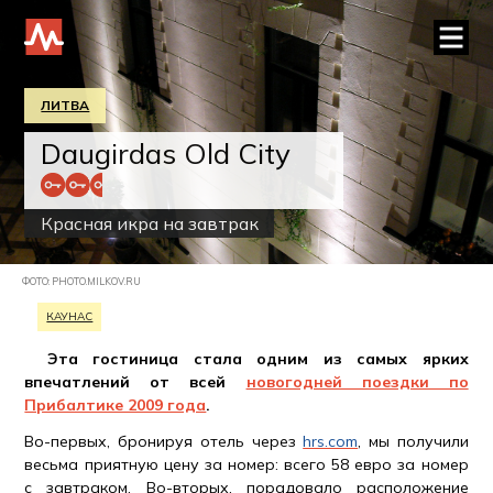
ЛИТВА
Daugirdas Old City
Красная икра на завтрак
ФОТО: PHOTO.MILKOV.RU
КАУНАС
Эта гостиница стала одним из самых ярких
впечатлений от всей
новогодней поездки по
Прибалтике 2009 года
.
Во-первых, бронируя отель через
hrs.com
, мы получили
весьма приятную цену за номер: всего 58 евро за номер
с завтраком. Во-вторых, порадовало расположение