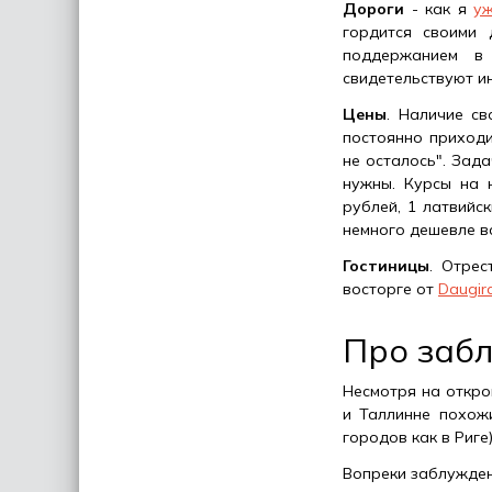
Дороги
- как я
уж
гордится своими 
поддержанием в
свидетельствуют и
Цены
. Наличие с
постоянно приходи
не осталось". Зад
нужны. Курсы на н
рублей, 1 латвийс
немного дешевле вс
Гостиницы
. Отре
восторге от
Daugir
Про заб
Несмотря на откро
и Таллинне похож
городов как в Риге
Вопреки заблуждени