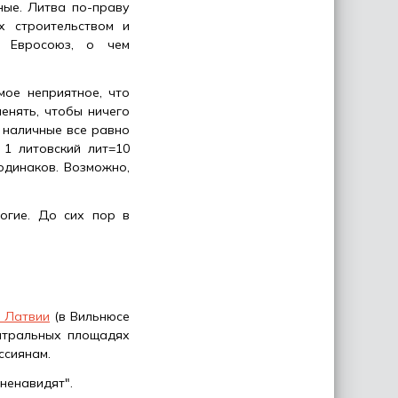
ные. Литва по-праву
х строительством и
 Евросоюз, о чем
мое неприятное, что
енять, чтобы ничего
 наличные все равно
 1 литовский лит=10
одинаков. Возможно,
огие. До сих пор в
и Латвии
(в Вильнюсе
нтральных площадях
ссиянам.
ненавидят".