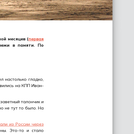
ой месяцев (
первая
вежи в памяти. По
л настолько гладко,
явились на КПП Иван-
 заветный талончик и
о не тут то было. На
али из России через
ны. Это-то и стало