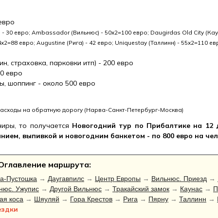
 евро
- 30 евро; Ambassador (Вильнюс) - 50х2=100 евро; Daugirdas Old City (Каун
х2=88 евро; Augustine (Рига) - 42 евро; Uniquestay (Таллинн) - 55х2=110 евр
н, страховка, парковки итп) - 200 евро
70 евро
ы, шоппинг - около 500 евро
расходы на обратную дорогу (Нарва-Санкт-Петербург-Москва)
ниры, то получается
Новогодний тур по Прибалтике на 12
ием, выпивкой и новогодним банкетом - по 800 евро на чело
 Оглавление маршрута:
а-Пустошка
→
Даугавпилс
→
Центр Европы
→
Вильнюс. Приезд
→
нюс. Ужупис
→
Другой Вильнюс
→
Тракайский замок
→
Каунас
→
П
ая коса
→
Шяуляй
→
Гора Крестов
→
Рига
→
Пярну
→
Таллинн
→
ездки