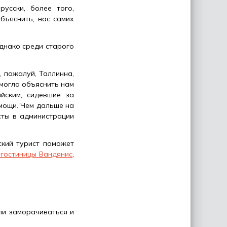
усски, более того,
бъяснить, нас самих
днако среди старого
, пожалуй, Таллинна,
могла объяснить нам
йским, сидевшие за
омощи. Чем дальше на
сты в администрации
ский турист поможет
гостиницы Вандянис
,
ли заморачиваться и