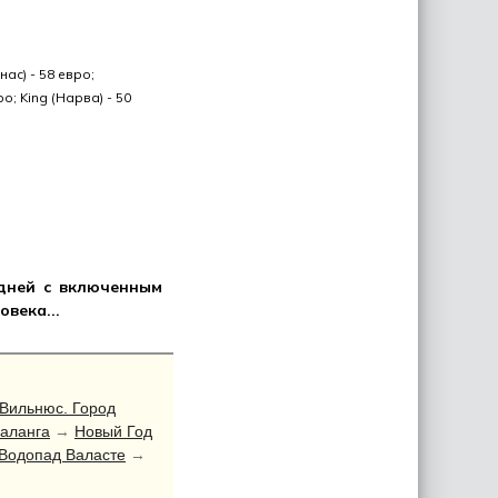
ас) - 58 евро;
о; King (Нарва) - 50
 дней с включенным
века...
Вильнюс. Город
аланга
→
Новый Год
Водопад Валасте
→