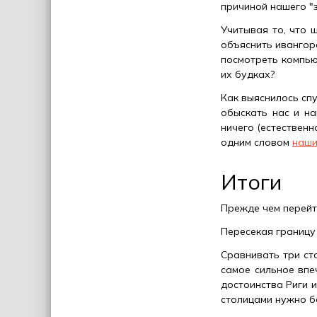
причиной нашего "
Учитывая то, что 
объяснить ивангоро
посмотреть компью
их будках?
Как выяснилось сп
обыскать нас и на
ничего (естественн
одним словом
наши
Итоги
Прежде чем перейт
Пересекая границу
Сравнивать три ст
самое сильное впе
достоинства Риги 
столицами нужно б