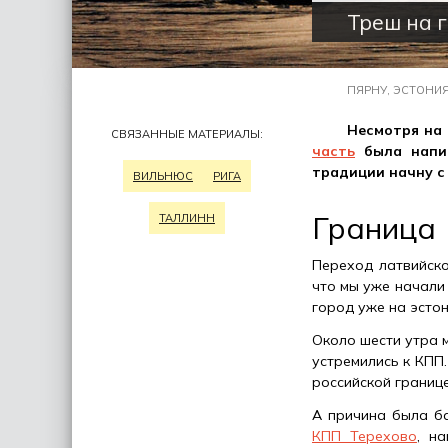
Треш на 
ПЯРНУ, ЭСТОНИЯ
Несмотря на 
СВЯЗАННЫЕ МАТЕРИАЛЫ:
часть
была напис
традиции начну с 
ВИЛЬНЮС
РИГА
Граница
ТАЛЛИНН
Переход латвийско
что мы уже начали 
город уже на эстон
Около шести утра м
устремились к КПП.
российской границе
А причина была ба
КПП Терехово
, н