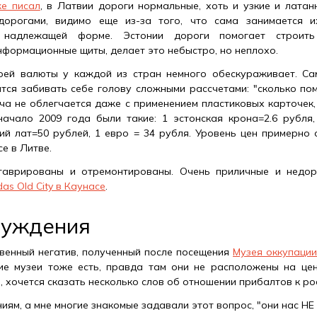
е писал
, в Латвии дороги нормальные, хоть и узкие и латан
дорогами, видимо еще из-за того, что сама занимается и
 надлежащей форме. Эстонии дороги помогает строить
нформационные щиты, делает это небыстро, но неплохо.
воей валюты у каждой из стран немного обескураживает. Са
тся забивать себе голову сложными рассчетами: "сколько пом
ача не облегчается даже с применением пластиковых карточек,
ачало 2009 года были такие: 1 эстонская крона=2.6 рубля,
кий лат=50 рублей, 1 евро = 34 рубля. Уровень цен примерно 
е в Литве.
ставрированы и отремонтированы. Очень приличные и недор
das Old City в Каунасе
.
луждения
венный негатив, полученный после посещения
Музея оккупаци
ие музеи тоже есть, правда там они не расположены на це
), хочется сказать несколько слов об отношении прибалтов к ро
ям, а мне многие знакомые задавали этот вопрос, "они нас НЕ 