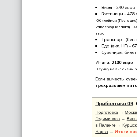
Визы - 240 евро
Гостиницы - 478
Юбилейная (Пустошка) 
Vandenis(Паланга) - 44
евро.
Транспорт (бензи
Еда (вкл. НГ) - 6
Сувениры, билет
Итого: 2100 евро
В сумму не включены 
Если вычесть суве
трехразовым питан
Прибалтика 09
.
Подготовка
→
Москв
Гедиминаса
→
Виль
в Паланге
→
Куршск
Итоги по
Нарва
→