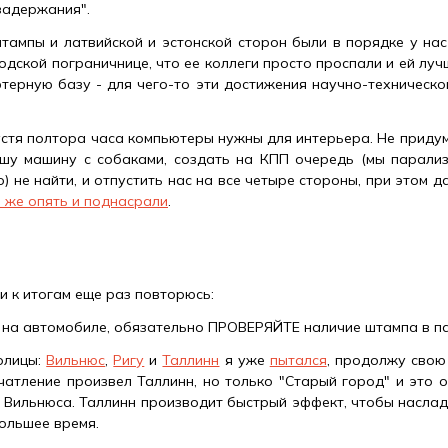
задержания".
штампы и латвийской и эстонской сторон были в порядке у нас
дской пограничнице, что ее коллеги просто проспали и ей луч
терную базу - для чего-то эти достижения научно-техническог
устя полтора часа компьютеры нужны для интерьера. Не придум
шу машину с собаками, создать на КПП очередь (мы парализ
о) не найти, и отпустить нас на все четыре стороны, при этом д
 же опять и поднасрали
.
и к итогам еще раз повторюсь:
 на автомобиле, обязательно ПРОВЕРЯЙТЕ наличие штампа в па
олицы:
Вильнюс
,
Ригу
и
Таллинн
я уже
пытался
, продолжу свою
чатление произвел Таллинн, но только "Старый город" и это 
и Вильнюса. Таллинн производит быстрый эффект, чтобы наслад
ольшее время.