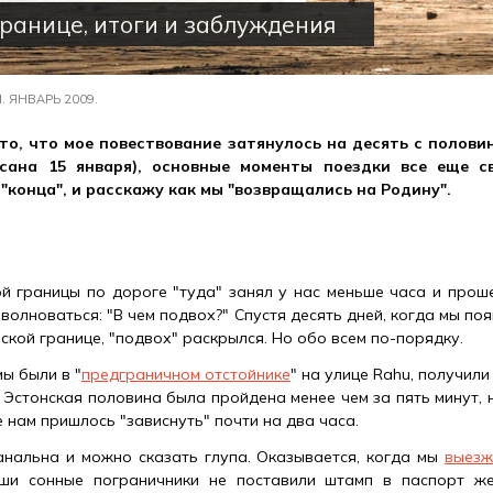
границе, итоги и заблуждения
. ЯНВАРЬ 2009.
то, что мое повествование затянулось на десять с половин
ана 15 января), основные моменты поездки все еще с
"конца", и расскажу как мы "возвращались на Родину".
й границы по дороге "туда" занял у нас меньше часа и проше
волноваться: "В чем подвох?" Спустя десять дней, когда мы по
ской границе, "подвох" раскрылся. Но обо всем по-порядку.
ы были в "
предграничном отстойнике
" на улице Rahu, получили
 Эстонская половина была пройдена менее чем за пять минут, н
 нам пришлось "зависнуть" почти на два часа.
нальна и можно сказать глупа. Оказывается, когда мы
выезж
аши сонные пограничники не поставили штамп в паспорт же