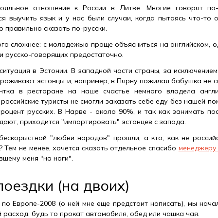
ояльное отношение к России в Литве. Многие говорят по-р
я выучить язык и у нас были случаи, когда пытаясь что-то о
о правильно сказать по-русски.
ого сложнее: с молодежью проще объясниться на английском, о
 и русско-говорящих предостаточно.
ситуация в Эстонии. В западной части страны, за исключением
роживают эстонцы и, например, в Пярну пожилая бабушка не с
нтка в ресторане на наше счастье немного владела англи
 российские туристы не смогли заказать себе еду без нашей п
процент русских. В Нарве - около 90%, и так как занимать по
дают, приходится "импортировать" эстонцев с запада.
бескорыстной "любви народов" прошли, а кто, как не россий
? Тем не менее, хочется сказать отдельное спасибо
менеджеру 
шему меня "на ноги".
оездки (на двоих)
 по Европе-2008 (о ней мне еще предстоит написать), мы нача
 расход, будь то прокат автомобиля, обед или чашка чая.