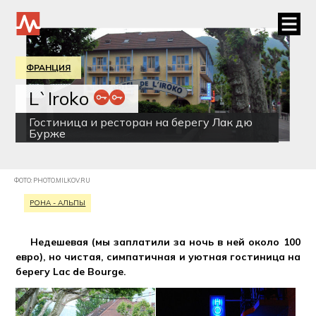
ФРАНЦИЯ
L`Iroko
Гостиница и ресторан на берегу Лак дю
Бурже
ФОТО: PHOTO.MILKOV.RU
РОНА - АЛЬПЫ
Недешевая (мы заплатили за ночь в ней около 100
евро), но чистая, симпатичная и уютная гостиница на
берегу Lac de Bourge.