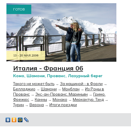
ГОТОВ
13 - 20 МАЯ 2006
Италия - Франция 06
Комо, Шамони, Прованс, Лазурный берег
Такого не может быть
→
За машиной - в Форли
→
Белладжио
→
Шамони
→
Монблан
→
Из Роны в
Прованс
→
Экс-ан-Прованс. Мариньян
→
Гримо.
Фрежюс
→
Канны
→
Монако
→
Меркантур. Тэнд
→
Турин
→
Верона
→
Итоги поездки