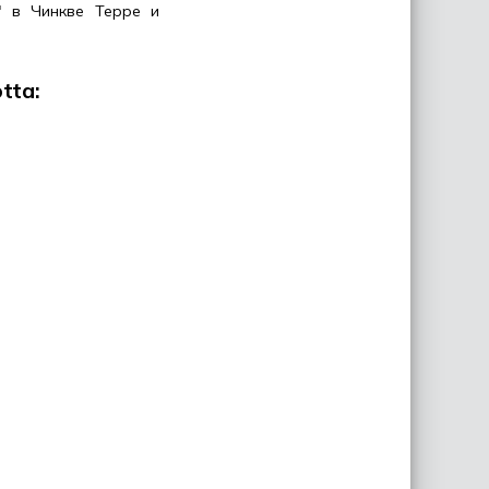
" в Чинкве Терре и
tta: