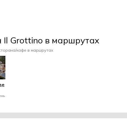
 Il Grottino в маршрутах
сторана/кафе в маршрутах
ве
ень