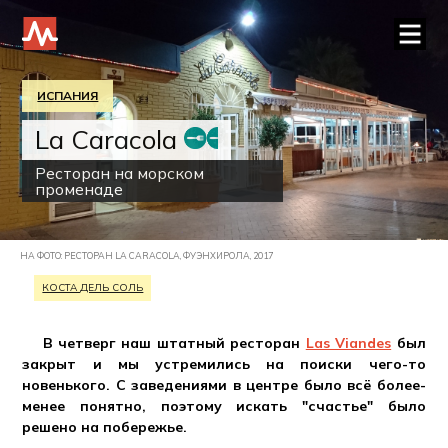
ИСПАНИЯ
La Caracola
Ресторан на морском
променаде
НА ФОТО: РЕСТОРАН LA CARACOLA, ФУЭНХИРОЛА, 2017
КОСТА ДЕЛЬ СОЛЬ
В четверг наш штатный ресторан
Las Viandes
был
закрыт и мы устремились на поиски чего-то
новенького. С заведениями в центре было всё более-
менее понятно, поэтому искать "счастье" было
решено на побережье.