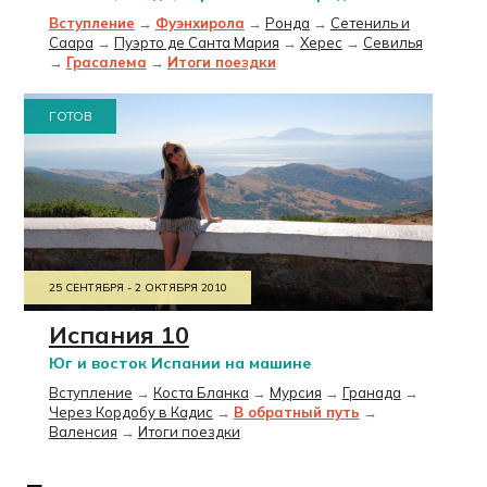
Вступление
→
Фуэнхирола
→
Ронда
→
Сетениль и
Саара
→
Пуэрто де Санта Мария
→
Херес
→
Севилья
→
Грасалема
→
Итоги поездки
ГОТОВ
25 СЕНТЯБРЯ - 2 ОКТЯБРЯ 2010
Испания 10
Юг и восток Испании на машине
Вступление
→
Коста Бланка
→
Мурсия
→
Гранада
→
Через Кордобу в Кадис
→
В обратный путь
→
Валенсия
→
Итоги поездки