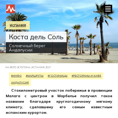
ИСПАНИЯ
Коста дель Соль
Солнечный берег
Андалусии
НА ФОТО: ЭСТЕПОНА, ИСПАНИЯ, 2017
#ИНФО
#МАРШРУТЫ
#ГОСТИНИЦЫ
#РЕСТОРАНЫ И КАФЕ
АНДАЛУСИЯ
Стокилометровый участок побережья в провинции
Малага с центром в Марбелье получил такое
название благодаря круглогодичному мягкому
климату, сделавшему его самым известным
испанским курортом.