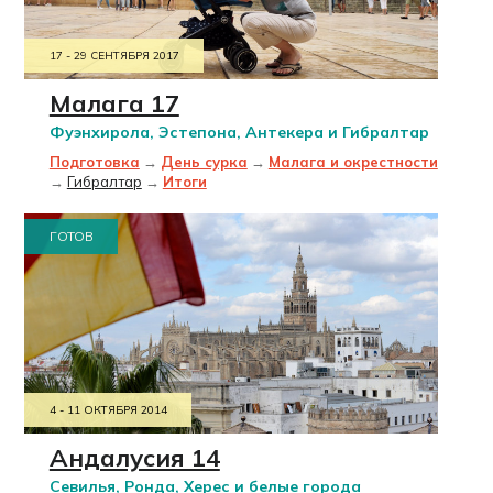
17 - 29 СЕНТЯБРЯ 2017
Малага 17
Фуэнхирола, Эстепона, Антекера и Гибралтар
Подготовка
→
День сурка
→
Малага и окрестности
→
Гибралтар
→
Итоги
ГОТОВ
4 - 11 ОКТЯБРЯ 2014
Андалусия 14
Севилья, Ронда, Херес и белые города