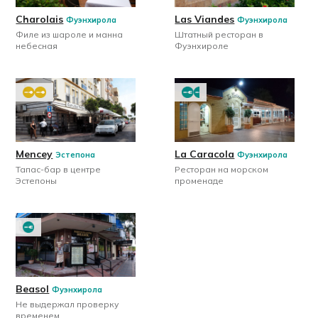
Charolais
Las Viandes
Фуэнхирола
Фуэнхирола
Филе из шароле и манна
Штатный ресторан в
небесная
Фуэнхироле
Mencey
La Caracola
Эстепона
Фуэнхирола
Тапас-бар в центре
Ресторан на морском
Эстепоны
променаде
Beasol
Фуэнхирола
Не выдержал проверку
временем