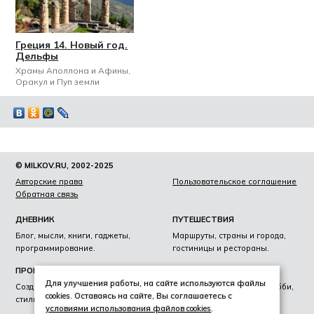
Греция 14. Новый год.
Дельфы
Храмы Аполлона и Афины,
Оракул и Пуп земли
© MILKOV.RU, 2002-2025
Авторские права
Пользовательское соглашение
Обратная связь
ДНЕВНИК
ПУТЕШЕСТВИЯ
Блог, мысли, книги, гаджеты,
Маршруты, страны и города,
программирование.
гостиницы и рестораны.
ПРОЕКТЫ
ЛИЧНОЕ
Для улучшения работы, на сайте используются файлы
Создание сайтов, фирменный
Образование, награды, хобби,
cookies. Оставаясь на сайте, Вы соглашаетесь с
стиль, лайвскоринг.
увлечения
условиями использования файлов cookies
.