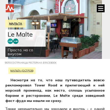
МАЛЬТА
Le Malte
Просто, но со
вкусом
ФОТО СО СТРАНИЦЫ РЕСТОРАНА В FACEBOOK
МАЛЬТА (ОСТРОВ)
Несмотря на то, что наш путеводитель вовсю
рекламировал Tower Road и прилегающий к ней
морской променад, как место, сплошь усыпанное
барами и ресторанами, Le Malte среди заведений
фаст-фуда мы нашли не сразу.
Также нерешительно мы заходили и внутрь - с одной