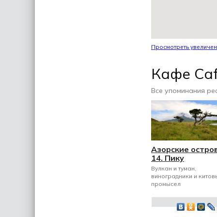
Просмотреть увеличен
Кафе Caf
Все упоминания ре
Азорские остро
14. Пику
Вулкан и туман,
виноградники и китов
промысел