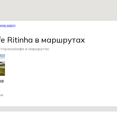
ную карту
e Ritinha в маршрутах
сторана/кафе в маршрутах
ва
ый