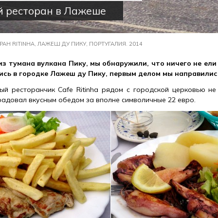
 ресторан в Лажеше
РАН RITINHA, ЛАЖЕШ ДУ ПИКУ, ПОРТУГАЛИЯ. 2014
з тумана вулкана Пику, мы обнаружили, что ничего не ели
ись в городке Лажеш ду Пику, первым делом мы направились
й ресторанчик Cafe Ritinha рядом с городской церковью не
орадовал вкусным обедом за вполне символичные 22 евро.