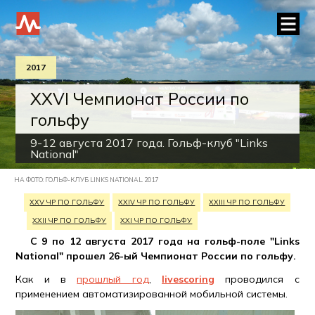
2017
XXVI Чемпионат России по
гольфу
9-12 августа 2017 года. Гольф-клуб "Links
National"
НА ФОТО: ГОЛЬФ-КЛУБ LINKS NATIONAL. 2017
XХV ЧР ПО ГОЛЬФУ
XХIV ЧР ПО ГОЛЬФУ
XХIII ЧР ПО ГОЛЬФУ
XХII ЧР ПО ГОЛЬФУ
XХI ЧР ПО ГОЛЬФУ
С 9 по 12 августа 2017 года на гольф-поле "Links
National" прошел 26-ый Чемпионат России по гольфу.
Как и в
прошлый год
,
livescoring
проводился с
применением автоматизированной мобильной системы.