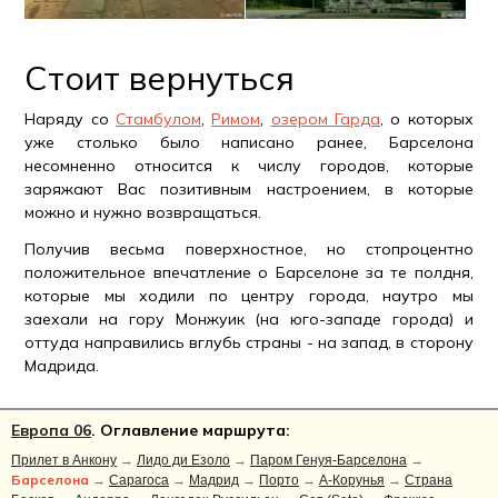
Стоит вернуться
Наряду со
Стамбулом
,
Римом
,
озером Гарда
, о которых
уже столько было написано ранее, Барселона
несомненно относится к числу городов, которые
заряжают Вас позитивным настроением, в которые
можно и нужно возвращаться.
Получив весьма поверхностное, но стопроцентно
положительное впечатление о Барселоне за те полдня,
которые мы ходили по центру города, наутро мы
заехали на гору Монжуик (на юго-западе города) и
оттуда направились вглубь страны - на запад, в сторону
Мадрида.
Европа 06
. Оглавление маршрута:
Прилет в Анкону
→
Лидо ди Езоло
→
Паром Генуя-Барселона
→
Барселона
→
Сарагоса
→
Мадрид
→
Порто
→
А-Корунья
→
Страна