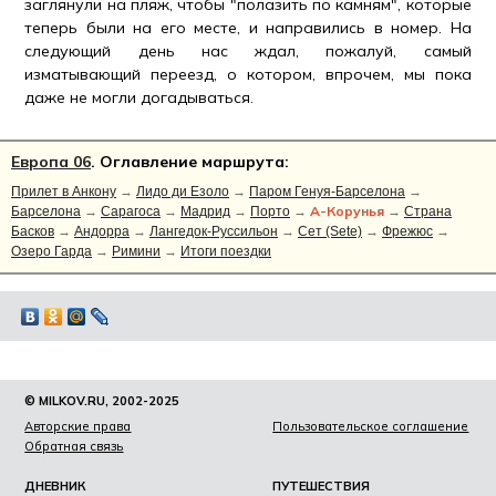
заглянули на пляж, чтобы "полазить по камням", которые
теперь были на его месте, и направились в номер. На
следующий день нас ждал, пожалуй, самый
изматывающий переезд, о котором, впрочем, мы пока
даже не могли догадываться.
Европа 06
. Оглавление маршрута:
Прилет в Анкону
→
Лидо ди Езоло
→
Паром Генуя-Барселона
→
А-Корунья
Барселона
→
Сарагоса
→
Мадрид
→
Порто
→
→
Страна
Басков
→
Андорра
→
Лангедок-Руссильон
→
Сет (Sete)
→
Фрежюс
→
Озеро Гарда
→
Римини
→
Итоги поездки
© MILKOV.RU, 2002-2025
Авторские права
Пользовательское соглашение
Обратная связь
ДНЕВНИК
ПУТЕШЕСТВИЯ