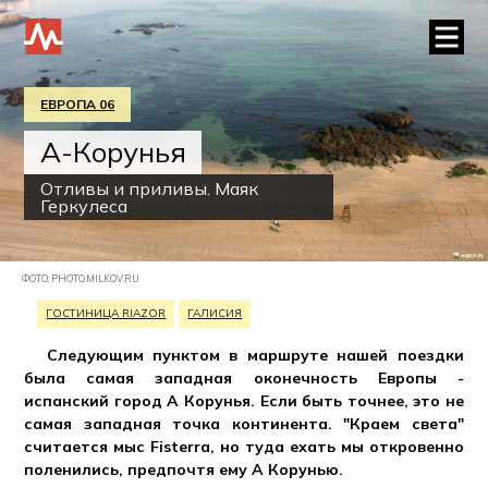
ЕВРОПА 06
А-Корунья
Отливы и приливы. Маяк
Геркулеса
ФОТО: PHOTO.MILKOV.RU
ГОСТИНИЦА RIAZOR
ГАЛИСИЯ
Cледующим пунктом в маршруте нашей поездки
была самая западная оконечность Европы -
испанский город А Корунья. Если быть точнее, это не
самая западная точка континента. "Краем света"
считается мыс Fisterra, но туда ехать мы откровенно
поленились, предпочтя ему А Корунью.