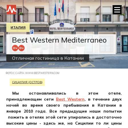
ИТАЛИЯ
Best Western Mediterraneo
Отличная гостиница в Катании
ФОТО С САЙТА: WWW.BESTWESTERN.COM
СИЦИЛИЯ (ОСТРОВ)
Мы останавливались в этом отеле,
принадлежащем сети
Best Western
, в течение двух
ночей во время своего пребывания в Катании в
январе 2010 года. Все предыдущие наши попытки
пожить в отелях этой сети упирались в достаточно
высокие цены - здесь же, на Сицилии то ли цены