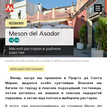
ИСПАНИЯ
Meson del Asador
Мясной ресторан в рыбном
царстве
НА ФОТО: РЕСТОРАН MESON DEL ASADOR, ПУЭРТО САНТА МАРИЯ, ИСПАНИЯ
ХЕРЕСНЫЙ ТРЕУГОЛЬНИК
Вечер, когда мы приехали в Пуэрто де Санта
Марию, выдался особо суетливым. Вначале мы
бегали по городу в поисках подходящей гостиницы,
потом катались на машине в поисках недорогой
парковки, а затем еще полчаса выбирали ресторан.
В итоге, уже расположившись за столиком Meson del