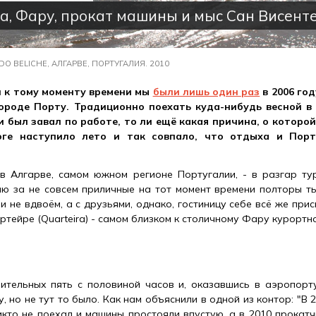
а, Фару, прокат машины и мыс Сан Висент
DO BELICHE, АЛГАРВЕ, ПОРТУГАЛИЯ. 2010
 к тому моменту времени мы
были лишь один раз
в 2006 год
ороде Порту. Традиционно поехать куда-нибудь весной в 
и был завал по работе, то ли ещё какая причина, о которо
оге наступило лето и так совпало, что отдыха и Порт
в Алгарве, самом южном регионе Португалии, - в разгар тур
лю за не совсем приличные на тот момент времени полторы ты
 не вдвоём, а с друзьями, однако, гостиницу себе всё же при
ртейре (Quarteira) - самом близком к столичному Фару курортн
ительных пять с половиной часов и, оказавшись в аэропорт
 но не тут то было. Как нам объяснили в одной из контор: "В 2
икто не поехал и машины простояли впустую, а в 2010 прокатч