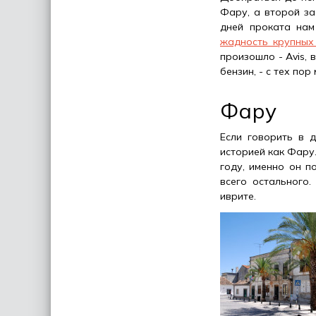
Фару, а второй за
дней проката нам 
жадность крупных
произошло - Avis,
бензин, - с тех по
Фару
Если говорить в д
историей как Фару.
году, именно он п
всего остального.
иврите.