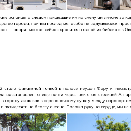
але испанцы, а следом пришедшие им на смену англичане за ка
щество города, причем последние, особо не задумываясь, прос
ров, - говорят многое сейчас хранится в одной из библиотек О
2 стало финальной точкой в полосе неудач Фару и, несмотр
ыл восстановлен, а ещё почти через век стал столицей Алгар
я к городу лишь как к перевалочному пункту между аэропортом
в пятидесяти на берегу океана. Положа руку на сердце, мы не