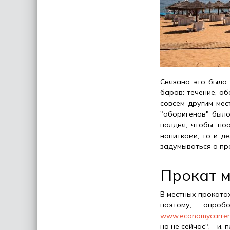
Связано это было 
баров: течение, о
совсем другим мес
"аборигенов" было
полдня, чтобы, по
напитками, то и д
задумываться о пр
Прокат 
В местных прокатах
поэтому, опро
www.economycarren
но не сейчас", - и,