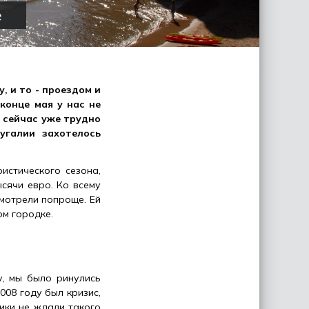
е
у, и то - проездом и
конце мая у нас не
й сейчас уже трудно
угалии захотелось
истического сезона,
сячи евро. Ко всему
смотрели попроще. Ей
ом городке.
у, мы было ринулись
008 году был кризис,
ики не ждали такого