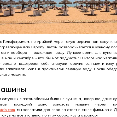
с Гольфстримом, по-крайней мере такую версию нам озвучили
богревающее всю Европу, летом разворачивается к южному п
том и наоборот - охлаждает воду. Лучшее время для купания
 в мае и сентябре - кто бы мог подумать? В итоге нас хватил
очередно подогревая себя снаружи горячим солнцем и изнут
ело запихивать себя в практически ледяную воду. После обед
окате машины.
машины
 ситуация с автомобилями была не лучше, а, наверное, даже ху
бовав последний шанс заказать машину через про
tals.com
, мы заплатили два евро за ответ в стиле фильмов о Д
 плюнув на всё это дело, по утру собрались а аэропорт.