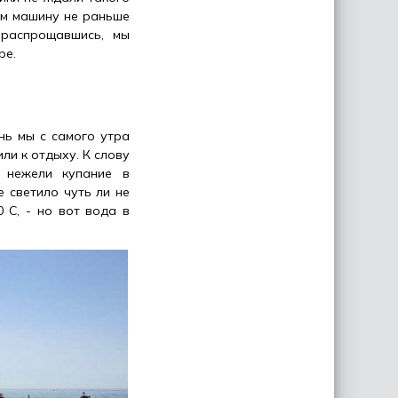
ам машину не раньше
 распрощавшись, мы
ре.
нь мы с самого утра
ли к отдыху. К слову
, нежели купание в
 светило чуть ли не
 С, - но вот вода в