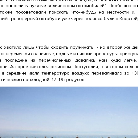
 не запаслись нужным количеством автомобилей". Пообещав н
 также посоветовали поискать что-нибудь на местности и,
тный трансферный автобус и уже через полчаса были в Квартей
с хватило лишь чтобы сходить поужинать, - на второй же де
и, перемежая солнечные, водные и пивные процедуры, приступи
и последние из перечисленных давались нам куда легче
ане. Алгарве считался регионом Португалии, в котором солнце
а в середине июля температура воздуха переваливала за +30
 и весьма прохладной: 17-19 градусов.