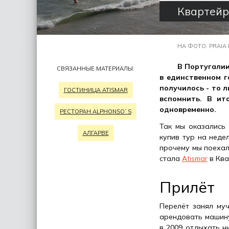
Квартейр
НА ФОТО: PRAIA 
В Португалии
СВЯЗАННЫЕ МАТЕРИАЛЫ:
в единственном г
получилось - то л
ГОСТИНИЦА ATISMAR
вспомнить. В ит
одновременно.
РЕСТОРАН ALPHONSO`S
Так мы оказались 
АЛГАРВЕ
купив тур на неде
прочему мы поехали
стала
Atismar
в Ква
Прилёт
Перелёт занял муч
арендовать машину,
в 2009 отдыхать н