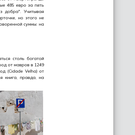
ые 485 евро за пять
ез добра". Учитывая
рточке, но этого не
говоренной суммы: на
аться столь богатой
род от мавров в 1249
д (Cidade Velha) от
я книга, правда, на