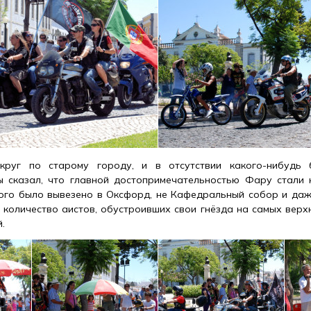
руг по старому городу, и в отсутствии какого-нибудь 
ы сказал, что главной достопримечательностью Фару стали 
ого было вывезено в Оксфорд, не Кафедральный собор и даж
е количество аистов, обустроивших свои гнёзда на самых верх
й.