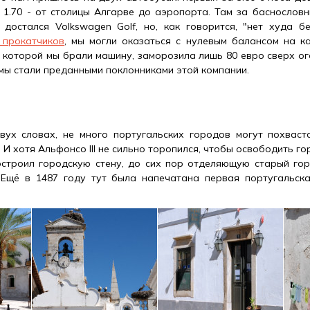
 1.70 - от столицы Алгарве до аэропорта. Там за баснословн
достался Volkswagen Golf, но, как говорится, "нет худа б
 прокатчиков
, мы могли оказаться с нулевым балансом на ка
 в которой мы брали машину, заморозила лишь 80 евро сверх о
р мы стали преданными поклонниками этой компании.
вух словах, не много португальских городов могут похваст
 И хотя Альфонсо III не сильно торопился, чтобы освободить го
остроил городскую стену, до сих пор отделяющую старый горо
 Eщё в 1487 году тут была напечатана первая португальска