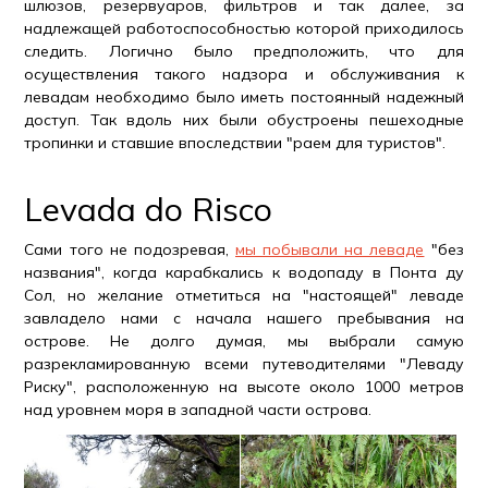
шлюзов, резервуаров, фильтров и так далее, за
надлежащей работоспособностью которой приходилось
следить. Логично было предположить, что для
осуществления такого надзора и обслуживания к
левадам необходимо было иметь постоянный надежный
доступ. Так вдоль них были обустроены пешеходные
тропинки и ставшие впоследствии "раем для туристов".
Levada do Risco
Сами того не подозревая,
мы побывали на леваде
"без
названия", когда карабкались к водопаду в Понта ду
Сол, но желание отметиться на "настоящей" леваде
завладело нами с начала нашего пребывания на
острове. Не долго думая, мы выбрали самую
разрекламированную всеми путеводителями "Леваду
Риску", расположенную на высоте около 1000 метров
над уровнем моря в западной части острова.