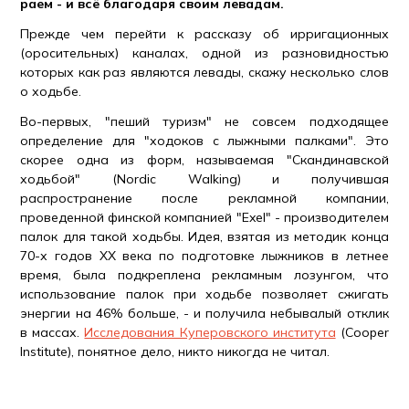
раем - и всё благодаря своим левадам.
Прежде чем перейти к рассказу об ирригационных
(оросительных) каналах, одной из разновидностью
которых как раз являются левады, скажу несколько слов
о ходьбе.
Во-первых, "пеший туризм" не совсем подходящее
определение для "ходоков с лыжными палками". Это
скорее одна из форм, называемая "Скандинавской
ходьбой" (Nordic Walking) и получившая
распространение после рекламной компании,
проведенной финской компанией "Exel" - производителем
палок для такой ходьбы. Идея, взятая из методик конца
70-х годов XX века по подготовке лыжников в летнее
время, была подкреплена рекламным лозунгом, что
использование палок при ходьбе позволяет сжигать
энергии на 46% больше, - и получила небывалый отклик
в массах.
Исследования Куперовского института
(Cooper
Institute), понятное дело, никто никогда не читал.