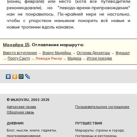
(конец февраля) или место (хотя все путеводители
рекомендовали), но "левадо-время-препровождение"
нам не понравилось. По-крайней мере не настолько,
чтобы с упорством маньяков покорять всё новые и
новые тропинки вдоль канавок.
Мадейра 15
. Оглавление маршрута:
Вместо вступления
→
Вокруг Мадейры
→
Острова Десерташ
→
Фуншал
Левада Риску
→
Порту Санту
→
→
Мадера
→
Итоги поездки
© MILKOV.RU, 2002-2025
Авторские права
Пользовательское соглашение
Обратная связь
ДНЕВНИК
ПУТЕШЕСТВИЯ
Блог, мысли, книги, гаджеты,
Маршруты, страны и города,
программирование.
гостиницы и рестораны.