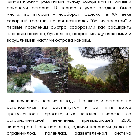
климатическим различиям между северными и южными
районами острова. В первом случае осадков было
много, во втором - наоборот. Однако, в XV веке
сахарный тростник не зря назывался "белым золотом" и
первые поселенцы быстро сообразили как расширить
площади посевов, буквально, прорыв между влажными и
засушливыми частями острова канавы.
Так появились первые левады. Но жители острова не
остановились на достигнутом и за пять веков
протяженность оросительных каналов выросла до
астрономической величины, превышающей 2000
километров. Понятное дело, одними канавами дело не
ограничилось, появилась разветвленная система