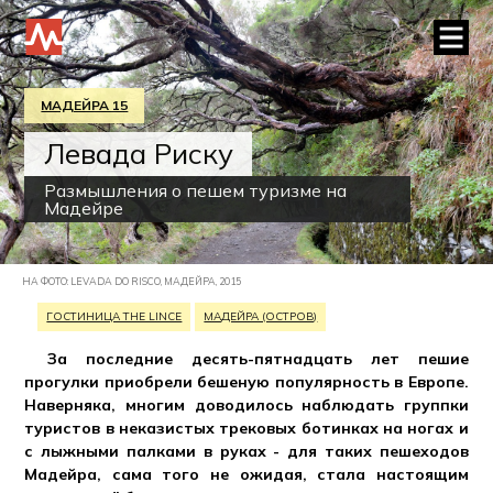
МАДЕЙРА 15
Левада Риску
Размышления о пешем туризме на
Мадейре
НА ФОТО: LEVADA DO RISCO, МАДЕЙРА, 2015
ГОСТИНИЦА THE LINCE
МАДЕЙРА (ОСТРОВ)
За последние десять-пятнадцать лет пешие
прогулки приобрели бешеную популярность в Европе.
Наверняка, многим доводилось наблюдать группки
туристов в неказистых трековых ботинках на ногах и
с лыжными палками в руках - для таких пешеходов
Мадейра, сама того не ожидая, стала настоящим