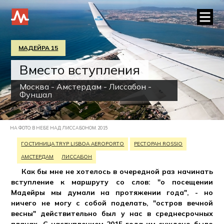
МАДЕЙРА 15
Вместо вступления
Москва - Амстердам - Лиссабон -
Фуншал
НА ФОТО: В НЕБЕ НАД ЛИССАБОНОМ. 2015
ГОСТИНИЦА TRYP LISBOA AEROPORTO
РЕСТОРАН ROSSIO
АМСТЕРДАМ
ЛИССАБОН
Как бы мне не хотелось в очередной раз начинать
вступление к маршруту со слов: "о посещении
Мадейры мы думали на протяжении года", - но
ничего не могу с собой поделать, "остров вечной
весны" действительно был у нас в среднесрочных