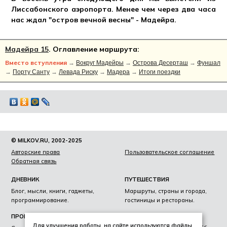
Лиссабонского аэропорта. Менее чем через два часа
нас ждал "остров вечной весны" - Мадейра.
Мадейра 15
. Оглавление маршрута:
Вместо вступления
→
Вокруг Мадейры
→
Острова Десерташ
→
Фуншал
→
Порту Санту
→
Левада Риску
→
Мадера
→
Итоги поездки
© MILKOV.RU, 2002-2025
Авторские права
Пользовательское соглашение
Обратная связь
ДНЕВНИК
ПУТЕШЕСТВИЯ
Блог, мысли, книги, гаджеты,
Маршруты, страны и города,
программирование.
гостиницы и рестораны.
ПРОЕКТЫ
ЛИЧНОЕ
Для улучшения работы, на сайте используются файлы