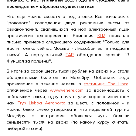
планах. С наступлением 2015 года им суждено было
неожиданным образом осуществиться.
Что ещё можно сказать о подготовке. Всё началось с
"рокового" совпадения: двух рекламных писем от
авиакомпаний, свалившихся на мой электронный ящик
практически одновременно. Компания
KLM
прислала
письмо примерно следующего содержания: "Только для
Вас и только сейчас Москва - Лиссабон за пятнадцать
тысяч". А португальский
TAP
обрадовал фразой: "В
Фуншал за полцены".
В итоге за сорок шесть тысяч рублей на двоих мы стали
обладателями билетов на Мадейру. Добавить сюда
проживание в течение недели в
гостинице The Lince
,
оплаченное через
www.venere.com
за восемнадцать с
небольшим тысяч, одну ночь в уже хорошо известном
нам
Tryp Lisboa Aeroporto
за шесть с половиной - и
можно было смело утверждать, что недельный тур на
Мадейру с завтраками обошелся чуть больше
семьдесяти тысяч на двоих (по какому курсу считать,
выбирайте сами).