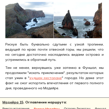
Рискуя быть буквально сдутыми с узкой тропинки,
ведущей по краю почти отвесной горы, мы решили, что
на сегодня достаточно насладились видами острова и
устремились в обратный путь.
Тем не менее, вернувшись уже затемно в Фуншал, мы
продолжили "искать приключения", результатом которых
стал ужин в "
худшем ресторане
" города. Но даже этот
факт не смог испортить впечатления от первого полного
дня, проведенного на Мадейре.
Мадейра 15
. Оглавление маршрута:
Вокруг Мадейры
Вместо вступления
→
→
Острова Десерташ
→
Фуншал