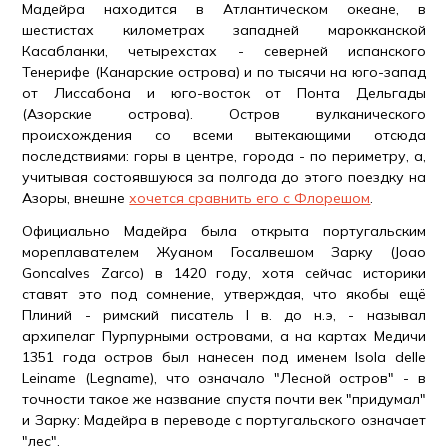
Мадейра находится в Атлантическом океане, в
шестистах километрах западней марокканской
Касабланки, четырехстах - северней испанского
Тенерифе (Канарские острова) и по тысячи на юго-запад
от Лиссабона и юго-восток от Понта Дельгады
(Азорские острова). Остров вулканического
происхождения со всеми вытекающими отсюда
последствиями: горы в центре, города - по периметру, а,
учитывая состоявшуюся за полгода до этого поездку на
Азоры, внешне
хочется сравнить его с Флорешом
.
Официально Мадейра была открыта португальским
мореплавателем Жуаном Госалвешом Зарку (Joao
Goncalves Zarco) в 1420 году, хотя сейчас историки
ставят это под сомнение, утверждая, что якобы ещё
Плиний - римский писатель I в. до н.э, - называл
архипелаг Пурпурными островами, а на картах Медичи
1351 года остров был нанесен под именем Isola delle
Leiname (Legname), что означало "Лесной остров" - в
точности такое же название спустя почти век "придумал"
и Зарку: Мадейра в переводе с португальского означает
"лес".