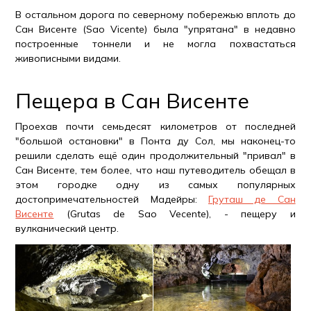
В остальном дорога по северному побережью вплоть до
Сан Висенте (Sao Vicente) была "упрятана" в недавно
построенные тоннели и не могла похвастаться
живописными видами.
Пещера в Сан Висенте
Проехав почти семьдесят километров от последней
"большой остановки" в Понта ду Сол, мы наконец-то
решили сделать ещё один продолжительный "привал" в
Сан Висенте, тем более, что наш путеводитель обещал в
этом городке одну из самых популярных
достопримечательностей Мадейры:
Груташ де Сан
Висенте
(Grutas de Sao Vecente), - пещеру и
вулканический центр.