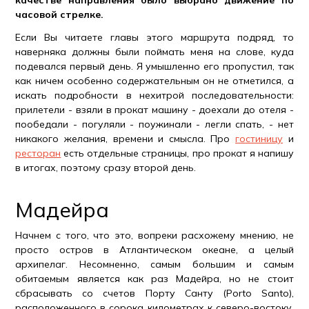
качестве направления было выбрано движение по
часовой стрелке.
Если Вы читаете главы этого маршрута подряд, то
наверняка должны были поймать меня на слове, куда
подевался первый день. Я умышленно его пропустил, так
как ничем особенно содержательным он не отметился, а
искать подробности в нехитрой последовательности:
прилетели - взяли в прокат машину - доехали до отеля -
пообедали - погуляли - поужинали - легли спать, - нет
никакого желания, времени и смысла. Про
гостиницу
и
ресторан
есть отдельные страницы, про прокат я напишу
в итогах, поэтому сразу второй день.
Мадейра
Начнем с того, что это, вопреки расхожему мнению, не
просто остров в Атлантическом океане, а целый
архипелаг. Несомненно, самым большим и самым
обитаемым является как раз Мадейра, но не стоит
сбрасывать со счетов Порту Санту (Porto Santo),
расположенного в сорока километрах к северо-востоку,