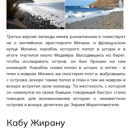
Третья версия легенды менее романтичная и повествует
не о английском аристократе Мачине, а французском
купце Мачино, корабль которого попал в шторм и в
итоге очутился около Мадейры. Высадившись на берег,
чтобы исследовать остров, он был брошен на нем
командой. Корабль снова попал в шторм, а затем - в
плен к маврам. Мачино же смастерил плот и, выбравшись
с острова, вскоре также попал в плен к тем же маврам и
вскоре встретил свою команду. Та жестокость, с которой
он накинулся на своих бывших товарищей быстро стала
поводом для возникновения истории о неизвестном
острове и вскоре долетела до Энрике Мореплавателя.
Кабу Жирану