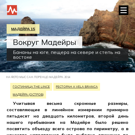
МАДЕЙРА 15
Вокруг Мадейры
Бананы на юге, пещера на севере и степь на
востоке
НА ФОТО: МЫС САН ЛОРЕНЦО. МАДЕЙРА. 2014
ГОСТИНИЦА THE LINCE
РЕСТОРАН A VELA BRANCA
МАДЕЙРА (ОСТРОВ)
Учитывая весьма скромные размеры,
составляющие в линейном измерении примерно
пятьдесят на двадцать километров, второй день
нашего пребывания на Мадейре было решено
посвятить объезду всего острова по периметру, а в