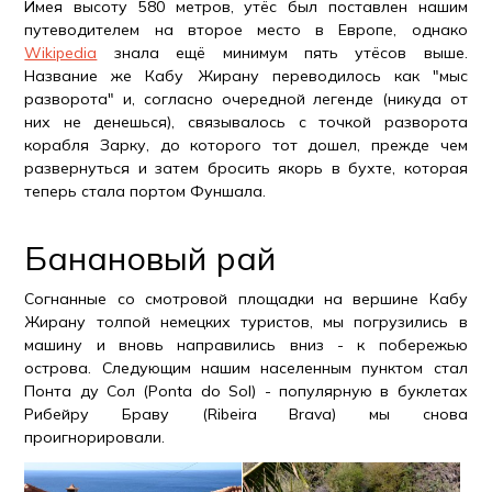
Имея высоту 580 метров, утёс был поставлен нашим
путеводителем на второе место в Европе, однако
Wikipedia
знала ещё минимум пять утёсов выше.
Название же Кабу Жирану переводилось как "мыс
разворота" и, согласно очередной легенде (никуда от
них не денешься), связывалось с точкой разворота
корабля Зарку, до которого тот дошел, прежде чем
развернуться и затем бросить якорь в бухте, которая
теперь стала портом Фуншала.
Банановый рай
Согнанные со смотровой площадки на вершине Кабу
Жирану толпой немецких туристов, мы погрузились в
машину и вновь направились вниз - к побережью
острова. Следующим нашим населенным пунктом стал
Понта ду Сол (Ponta do Sol) - популярную в буклетах
Рибейру Браву (Ribeira Brava) мы снова
проигнорировали.