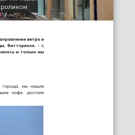
кроликом
направление ветра и
ы, Витториозе, - с
нялось и только мы
 города, мы нашли
шке кофе, достали