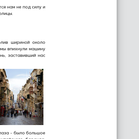
ся нам не под силу и
олицы.
олив шириной около
 мы впихнули машину
нь, заставивший нас
лаза - было большое