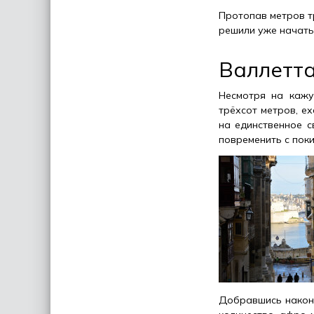
Протопав метров тр
решили уже начать
Валлетт
Несмотря на кажу
трёхсот метров, е
на единственное с
повременить с пок
Добравшись наконе