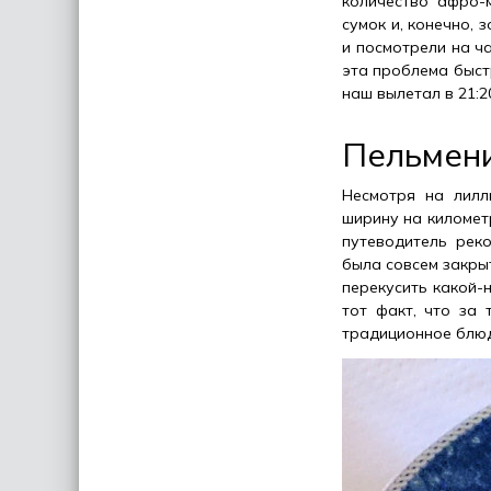
количество афро-
сумок и, конечно, 
и посмотрели на ч
эта проблема быстр
наш вылетал в 21:2
Пельмени
Несмотря на лилл
ширину на километ
путеводитель реко
была совсем закрыт
перекусить какой-н
тот факт, что за
традиционное блюдо