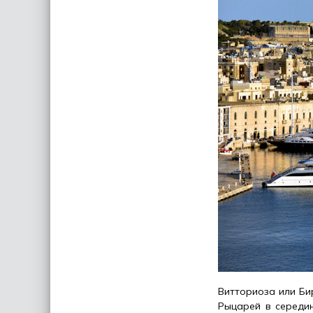
Витториоза или Би
Рыцарей в середин