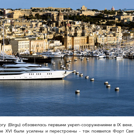
ргу (Birgu) обзавелась первыми укреп-сооружениями в IX веке
е XVI были усилены и перестроены - так появился Форт Свято