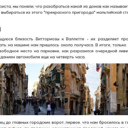
иста, мы поняли, что разобраться какой из домов как называет
 выбираться из этого "прекрасного пригорода" мальтийской ст
а
щуюся близость Витториозы к Валлетте - их разделяет пр
хать на машине нам пришлось около получаса. В итоге, только
вободное место на парковке, как разразился очередной ливе
иданием автомобиля еще на четверть часа.
ц до главных городских ворот, первое, что нам бросилось в г