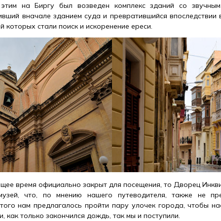
с этим на Биргу был возведен комплекс зданий со звучны
ивший вначале зданием суда и превратившийся впоследствии 
й которых стали поиск и искоренение ереси.
ящее время официально закрыт для посещения, то Дворец Инкв
музей, что, по мнению нашего путеводителя, также не пр
этого нам предлагалось пройти пару улочек города, чтобы н
и, как только закончился дождь, так мы и поступили.