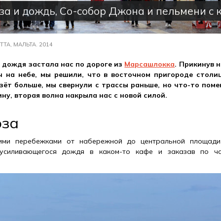
за и дождь, Со-собор Джона и пельмени с 
ТА, МАЛЬТА. 2014
 дождя застала нас по дороге из
Марсашлокка
. Прикинув 
 на небе, мы решили, что в восточном пригороде столиц
зёт больше, мы свернули с трассы раньше, но что-то поме
ну, вторая волна накрыла нас с новой силой.
оза
ими перебежками от набережной до центральной площади
усиливающегося дождя в каком-то кафе и заказав по ча