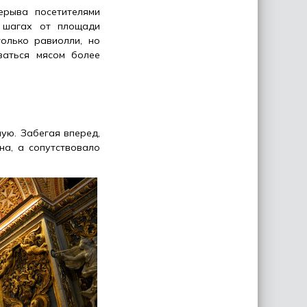
ерыва посетителями
 шагах от площади
олько равиолли, но
ваться мясом более
ую. Забегая вперед,
а, а сопутствовало