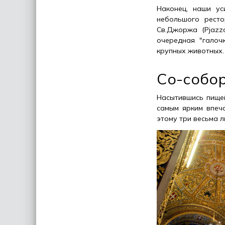
Наконец, наши ус
небольшого ресто
Св.Джоржа (Pjazz
очередная "галоч
крупных животных.
Со-собо
Насытившись пищей
самым ярким впеч
этому три весьма 