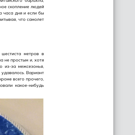
китайского барахла,
тное скопление людей
а часа дня и если бы
читывая, что самолет
 шестиста метров в
а не простым и, хотя
о из-за межсезонья,
е удавалось. Вариант
кроме всего прочего,
бовали какое-нибудь