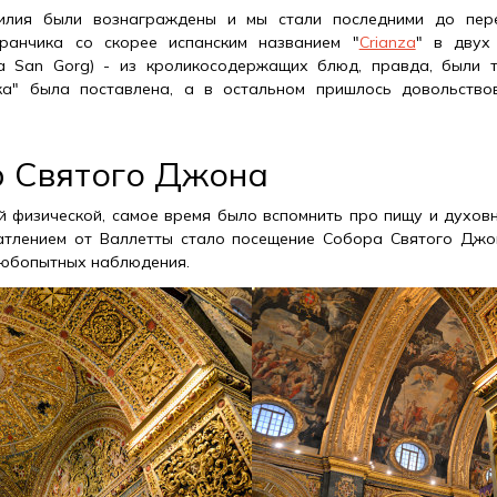
илия были вознаграждены и мы стали последними до пер
ранчика со скорее испанским названием "
Crianza
" в двух
a San Gorg) - из кроликосодержащих блюд, правда, были т
ка" была поставлена, а в остальном пришлось довольство
р Святого Джона
 физической, самое время было вспомнить про пищу и духовн
атлением от Валлетты стало посещение Собора Святого Джон
любопытных наблюдения.