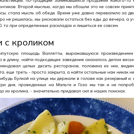
мальтийцев, по-традиции занимавшихся продажей какого-то 
зонтиков. Второй мыслью, когда мы обошли это не совсем прия
асы, стала мысль об обеде. Время уже давно перевалило за дв
о не решилась, мы рисковали остаться без еды до вечера, а у
0, то при определенных раскладах и лишиться ее совсем.
 с кроликом
ипутскую площадь Валлетты, выражавшуюся произведением
р в длину, найти подходящее заведение оказалось делом весьм
мендовал целых десять ресторанов, половина из них, видим
а, еще треть - просто закрыта, а найти остальные нам никак н
ибудь булкой на улице мы держали в голове как резервный и, 
 три дня, проведенных на Мальте и Гозо мы так и не попро
 из кролика, - значительно придавал сил в наших поисках.