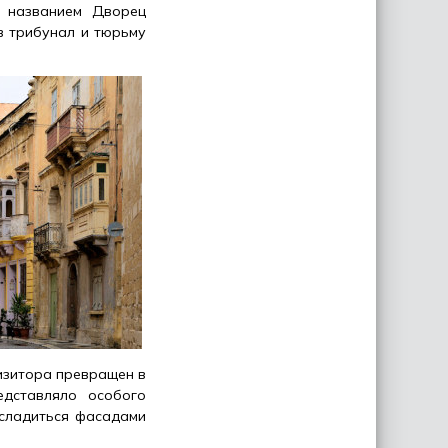
м названием Дворец
в трибунал и тюрьму
изитора превращен в
едставляло особого
асладиться фасадами