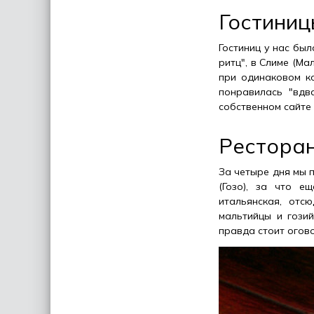
Гостиниц
Гостиниц у нас был
ритц", в Слиме (Ма
при одинаковом к
понравилась "вдв
собственном сайте 
Ресторан
За четыре дня мы 
(Гозо), за что е
итальянская, отс
мальтийцы и гозий
правда стоит огово