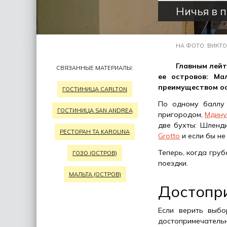
Ничья в п
НА ФОТО: ВИКТО
Главным лейт
СВЯЗАННЫЕ МАТЕРИАЛЫ:
ее островов: Ма
преимуществом ос
ГОСТИНИЦА CARLTON
По одному баллу 
ГОСТИНИЦА SAN ANDREA
пригородом,
Мдину
две бухты: Шленд
РЕСТОРАН TA KAROLINA
Grotto
и если бы н
Теперь, когда груб
ГОЗО (ОСТРОВ)
поездки.
МАЛЬТА (ОСТРОВ)
Достопр
Если верить выбо
достопримечательн