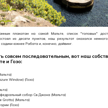
амным плакатам на самой Мальте, список "топовых" дост
остоял из десяти пунктов, наш результат оказался немного
 садики южнее Рабата и, конечно, дайвинг.
ь совсем последовательным, вот наш собст
е и Гозо:
Мальта)
zure Window) (Гозо)
ьта)
афедральный собор Св.Джона (Мальта)
e Grotto) (Мальта)
ории (Гозо)