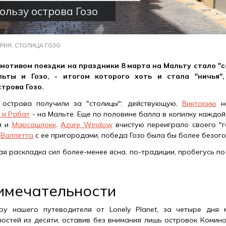
ользу острова Гозо
РИЯ, СТОЛИЦА ГОЗО
мотивом поездки на праздники 8 марта на Мальту стало "с
льты и Гозо, - итогом которого хоть и стала "ничья"
трова Гозо.
острова получили за "столицы": действующую,
Викторию
на
 и Рабат
- на Мальте. Еще по половине балла в копилку каждо
и и
Марсашлокк
.
Azure Window
вчистую переиграло своего "
е
Валлетта
с ее пригородами, победа Гозо была бы более безог
ая раскладка сил более-менее ясна, по-традиции, пробегусь п
имечательности
ру нашего путеводителя от Lonely Planet, за четыре дня 
остей из десяти, оставив без внимания лишь островок Комино