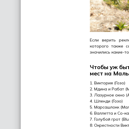
Если верить рекл
которого также с
значились какие-то
Чтобы уж быт
мест на Мальт
Виктория (Гозо)
Мдина и Рабат (
Лазурное окно (A
Шленди (Гозо)
Марсашлокк (Мал
Валлетта и Со-к
Голубой грот (Blu
Окрестности Викт