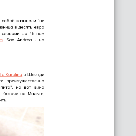
у собой называли "не
азница в десять евро
 словами, за 48 нам
om
, San Andrea - на
Ta Karolina
в Шленди
те преимущественно
пита", но вот вино
т богаче на Мальте,
ить.