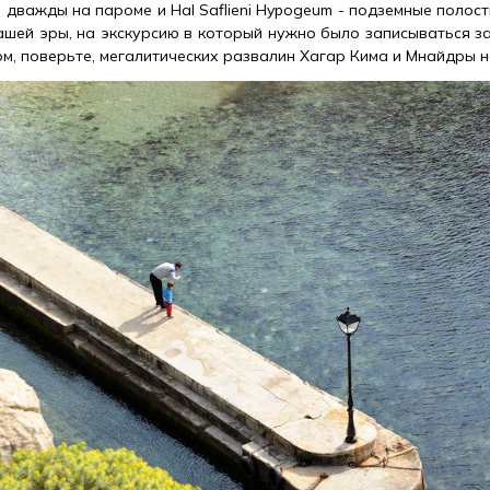
 дважды на пароме и Hal Saflieni Hypogeum - подземные полос
ашей эры, на экскурсию в который нужно было записываться за
ом, поверьте, мегалитических развалин Хагар Кима и Мнайдры н