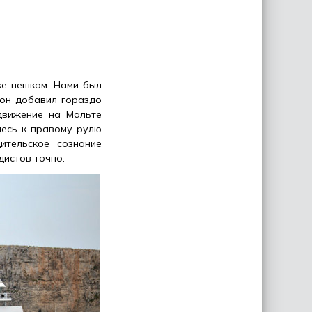
же пешком. Нами был
 он добавил гораздо
движение на Мальте
десь к правому рулю
ительское сознание
дистов точно.