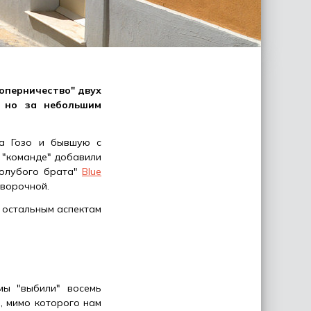
оперничество" двух
, но за небольшим
 Гозо и бывшую с
й "команде" добавили
голубого брата"
Blue
оворочной.
о остальным аспектам
мы "выбили" восемь
, мимо которого нам