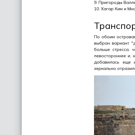
Пригороды Валле
Хагар Ким и Мн
Транспо
По обоим острова
выбран вариант "д
больше стресса, 
левостороннее и, 
добавилась еще и
зеркально отразило