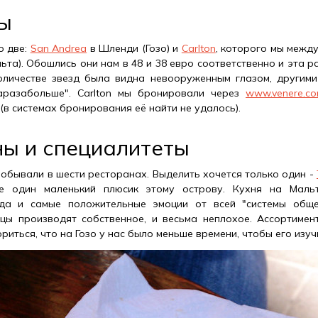
ы
о две:
San Andrea
в Шленди (Гозо) и
Carlton
, которого мы межд
льта). Обошлись они нам в 48 и 38 евро соответственно и эта р
оличестве звезд была видна невооруженным глазом, другими
аразабольше". Carlton мы бронировали через
www.venere.c
(в системах бронирования её найти не удалось).
ы и специалитеты
побывали в шести ресторанах. Выделить хочется только один -
ще один маленький плюсик этому острову. Кухня на Маль
юда и самые положительные эмоции от всей "системы обще
цы производят собственное, и весьма неплохое. Ассортимен
риться, что на Гозо у нас было меньше времени, чтобы его изуч