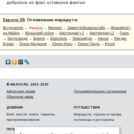
добрался, но факт оставался фактом
Европа 08
. Оглавление маршрута:
Линдау
Вступление
→
→
Мюнхен
→
Замок Нойшванштайн
→
Франкфурт-
на-Майне
→
Кёльнский собор
→
Амстердам ч.1
→
Амстердам ч.2
→
Гаага
→
Заутеланде
→
Брюгге
→
Брюссель
→
Люксембург
→
Нанси
→
Лак-дю-
Бурже
→
Озеро Маджоре
→
Озеро Изео
→
Озеро Гарда
→
Итоги
© MILKOV.RU, 2002-2025
Авторские права
Пользовательское соглашение
Обратная связь
ДНЕВНИК
ПУТЕШЕСТВИЯ
Блог, мысли, книги, гаджеты,
Маршруты, страны и города,
программирование.
гостиницы и рестораны.
ПРОЕКТЫ
ЛИЧНОЕ