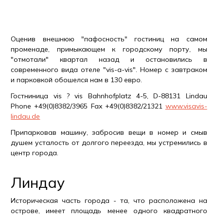
Оценив внешнюю "пафосность" гостиниц на самом
променаде, примыкающем к городскому порту, мы
"отмотали" квартал назад и остановились в
современного вида отеле "vis-a-vis". Номер с завтраком
и парковкой обошелся нам в 130 евро.
Гостниница vis ? vis Bahnhofplatz 4-5, D-88131 Lindau
Phone +49(0)8382/3965 Fax +49(0)8382/21321
www.visavis-
lindau.de
Припарковав машину, забросив вещи в номер и смыв
душем усталость от долгого переезда, мы устремились в
центр города.
Линдау
Историческая часть города - та, что расположена на
острове, имеет площадь менее одного квадратного