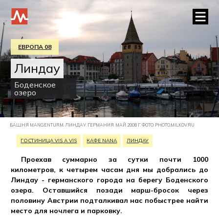
ЕВРОПА 08
Линдау
Боденское
озеро
БАШНЯ MANGENTURM. ЛИНДАУ. ГЕРМАНИЯ. МАЙ 2008 Г. ФОТО: PHOTO.MILKOV.RU
ГОСТИНИЦА VIS A VIS
КАФЕ NANA
ЛИНДАУ
Проехав суммарно за сутки почти 1000
километров, к четырем часам дня мы добрались до
Линдау - германского города на берегу Боденского
озера. Оставшийся позади марш-бросок через
половину Австрии подталкивал нас побыстрее найти
место для ночлега и парковку.