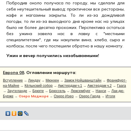
Побродив около получаса по городу, мы сделали для
себя неутешительный вывод: практически все рестораны,
кафе и магазины закрыты. То ли из-за дождливой
погоды, то ли из-за выходного дня кроме нас на улицах
было не более десятка прохожих. Перспектива остаться
без ужина завела нас в лавку с "местными
специалитетами", где мы накупили вина, хлеба, сыра и
колбасы, после чего поспешили обратно в нашу комнату.
Ужин и вечер получились незабываемыми!
Европа 08
. Оглавление маршрута:
Вступление
→
Линдау
→
Мюнхен
→
Замок Нойшванштайн
→
Франкфурт-
на-Майне
→
Кёльнский собор
→
Амстердам ч.1
→
Амстердам ч.2
→
Гаага
→
Заутеланде
→
Брюгге
→
Брюссель
→
Люксембург
→
Нанси
→
Лак-дю-
Озеро Маджоре
Бурже
→
→
Озеро Изео
→
Озеро Гарда
→
Итоги