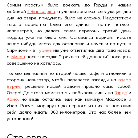
Самым простым было доехать до Гарды и нашей
любимой
Il Biancospina
, а уж чем заняться следующие два
дня на озере, придумать было не сложно. Недостатком
такого варианта была его длина - почти пятьсот
километров, но делать такие перегоны третий день
подряд уже не было сил. Оставался вариант искать
какое-нибудь место для остановки и ночевки по пути в
Сирмионе - в
Турине
мы уже отметились два года назад,
а
Милан
после поездки "трехлетней давности" посещать
совершенно не хотелось.
Только мы налили по второй чашке кофе и отложили в
сторону навигатор, чтобы перевести взгляды на
озеро
Бурже
, решение нашей задачи пришло само собой.
Озера! До этого момента мы побывали лишь на
Гарде
и
Комо
, но ведь остались еще как минимум Маджоре и
Изео. Расчет маршрута до первого из них не заставил
себя долго ждать: 360 километров. Это нас более чем
устраивало!
Сто евро