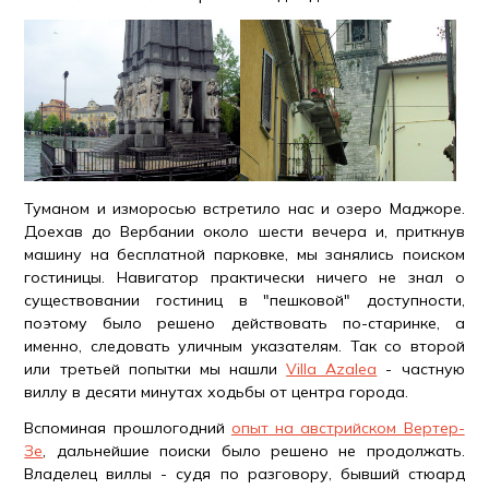
Туманом и изморосью встретило нас и озеро Маджоре.
Доехав до Вербании около шести вечера и, приткнув
машину на бесплатной парковке, мы занялись поиском
гостиницы. Навигатор практически ничего не знал о
существовании гостиниц в "пешковой" доступности,
поэтому было решено действовать по-старинке, а
именно, следовать уличным указателям. Так со второй
или третьей попытки мы нашли
Villa Azalea
- частную
виллу в десяти минутах ходьбы от центра города.
Вспоминая прошлогодний
опыт на австрийском Вертер-
Зе
, дальнейшие поиски было решено не продолжать.
Владелец виллы - судя по разговору, бывший стюард