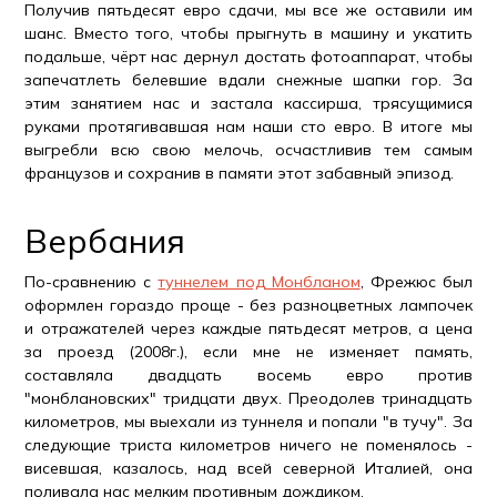
Получив пятьдесят евро сдачи, мы все же оставили им
шанс. Вместо того, чтобы прыгнуть в машину и укатить
подальше, чёрт нас дернул достать фотоаппарат, чтобы
запечатлеть белевшие вдали снежные шапки гор. За
этим занятием нас и застала кассирша, трясущимися
руками протягивавшая нам наши сто евро. В итоге мы
выгребли всю свою мелочь, осчастливив тем самым
французов и сохранив в памяти этот забавный эпизод.
Вербания
По-сравнению с
туннелем под Монбланом
, Фрежюс был
оформлен гораздо проще - без разноцветных лампочек
и отражателей через каждые пятьдесят метров, а цена
за проезд (2008г.), если мне не изменяет память,
составляла двадцать восемь евро против
"монблановских" тридцати двух. Преодолев тринадцать
километров, мы выехали из туннеля и попали "в тучу". За
следующие триста километров ничего не поменялось -
висевшая, казалось, над всей северной Италией, она
поливала нас мелким противным дождиком.