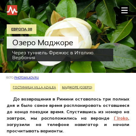
ЕВРОПА 08
Озеро Маджоре
Через туннель Фрежюс в Италию.
Вербания
ФОТО:
PHOTO.MILKOV.RU
ГОСТИНИЦА VILLA AZALEA
МАДЖОРЕ (ОЗЕРО)
До возвращения в Римини оставалось три полных
дня и было самое время распланировать оставшееся
до конца поездки время. Спустившись из номера на
завтрак, мы расположились на веранде
l`Iroko
,
загрузили на телефоне навигатор и начали
просчитывать варианты.