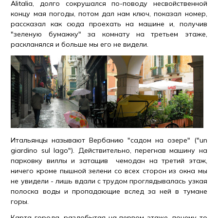
Alitalia, долго сокрушался по-поводу несвойственной
концу мая погоды, потом дал нам ключ, показал номер,
рассказал как сюда проехать на машине и, получив
"зеленую бумажку" за комнату на третьем этаже,
раскланялся и больше мы его не видели.
Итальянцы называют Вербанию "садом на озере" ("un
giardino sul lago"). Действительно, перегнав машину на
парковку виллы и затащив чемодан на третий этаж,
ничего кроме пышной зелени со всех сторон из окна мы
не увидели - лишь вдали с трудом проглядывалась узкая
полоска воды и пропадающие вслед за ней в тумане
горы.
Карта города, раздобытая на первом этаже, почему-то