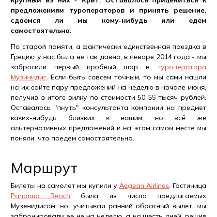
крупный из них - Крит. Оставалось прицениться к
предложениям туроператоров и принять решение,
сдаемся ли мы кому-нибудь или едем
самостоятельно.
По старой памяти, а фактически единственная поездка в
Грецию у нас была не так давно, в январе 2014 года - мы
забросили первый пробный шар в
туроператора
Музинидис
. Если быть совсем точным, то мы сами нашли
на их сайте пару предложений на неделю в начале июня,
получив в итоге вилку по стоимости 50-55 тысяч рублей.
Оставалось "пнуть" консультанта компании на предмет
каких-нибудь близких к нашим, но всё же
альтернативных предложений и на этом самом месте мы
поняли, что поедем самостоятельно.
Маршрут
Билеты на самолет мы купили у
Aegean Airlines
. Гостиница
Panormo Beach
была из числа предлагаемых
Музенидисом, но, учитывая ранний обратный вылет, мы
забронировали её не на неделю, а на шесть дней, решив