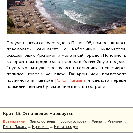
Получив ключи от очередного Пежо 108, нам оставалось
преодолеть семьдесят с небольшим километров,
разделяюших Ираклион и маленький городок Панормо, в
котором нам предстояло провести ближайшую неделю.
Спустя час мы уже заселялись в гостиницу, а ещё через
полчаса топали на пляж. Вечером нам предстояло
поужинать в таверне
Porto Parasiris
и сделать первые
прикидки, чем мы будем заниматься на острове.
Крит 15
. Оглавление маршрута:
Вступление
→
Запад острова
→
Восток острова
→
Ханья
→
Ретимно
→
Плато Ласити
→
Ираклион
→
Итоги поездки