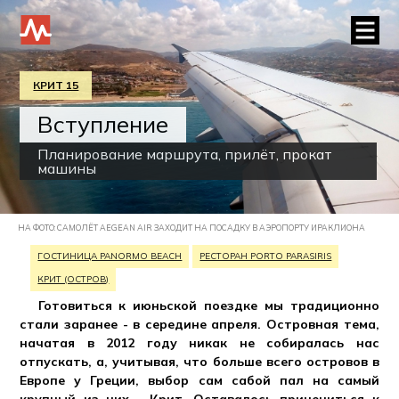
КРИТ 15
Вступление
Планирование маршрута, прилёт, прокат
машины
НА ФОТО: САМОЛЁТ AEGEAN AIR ЗАХОДИТ НА ПОСАДКУ В АЭРОПОРТУ ИРАКЛИОНА
ГОСТИНИЦА PANORMO BEACH
РЕСТОРАН PORTO PARASIRIS
КРИТ (ОСТРОВ)
Готовиться к июньской поездке мы традиционно
стали заранее - в середине апреля. Островная тема,
начатая в 2012 году никак не собиралась нас
отпускать, а, учитывая, что больше всего островов в
Европе у Греции, выбор сам сабой пал на самый