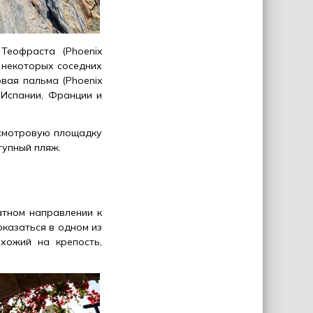
Теофраста (Phoenix
а некоторых соседних
вая пальма (Phoenix
с Испании, Франции и
 смотровую площадку
тупный пляж.
атном направлении к
оказаться в одном из
хожий на крепость,