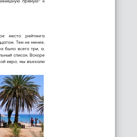
финишную прямую" к
ое место рейтинга
атом. Тем не менее,
а было всего три, а,
льный список. Вскоре
ной евро, мы въехали