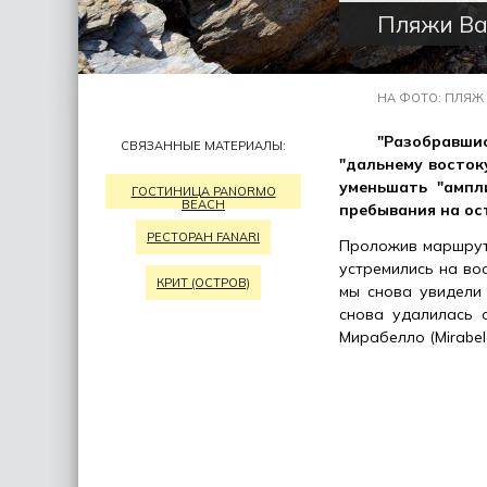
Пляжи Ва
НА ФОТО: ПЛЯЖ В
"Разобравши
СВЯЗАННЫЕ МАТЕРИАЛЫ:
"дальнему восток
уменьшать "ампл
ГОСТИНИЦА PANORMO
BEACH
пребывания на ос
РЕСТОРАН FANARI
Проложив маршрут 
устремились на вос
КРИТ (ОСТРОВ)
мы снова увидели
снова удалилась 
Мирабелло (Mirabel