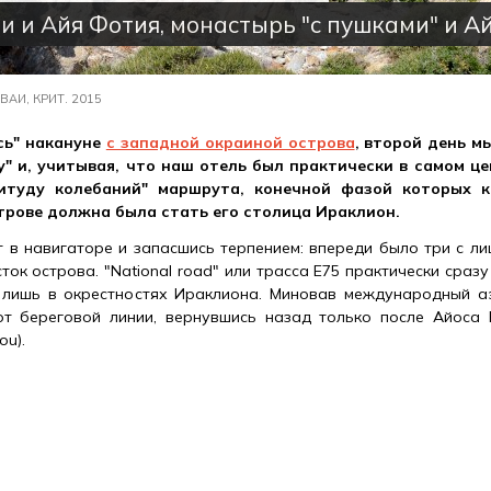
и и Айя Фотия, монастырь "с пушками" и А
АИ, КРИТ. 2015
сь" накануне
с западной окраиной острова
, второй день м
у" и, учитывая, что наш отель был практически в самом це
итуду колебаний" маршрута, конечной фазой которых к
трове должна была стать его столица Ираклион.
в навигаторе и запасшись терпением: впереди было три с лиш
ток острова. "National road" или трасса E75 практически сразу
 лишь в окрестностях Ираклиона. Миновав международный а
от береговой линии, вернувшись назад только после Айоса 
ou).