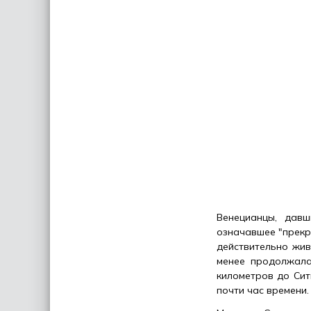
Венецианцы, дав
означавшее "прекр
действительно жив
менее продолжала
километров до Сит
почти час времени.