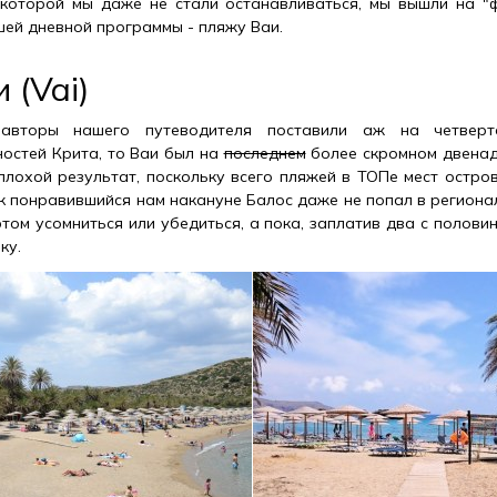
 которой мы даже не стали останавливаться, мы вышли на "
шей дневной программы - пляжу Ваи.
 (Vai)
вторы нашего путеводителя поставили аж на четверт
остей Крита, то Ваи был на
последнем
более скромном двенадц
плохой результат, поскольку всего пляжей в ТОПе мест остров
ак понравившийся нам накануне Балос даже не попал в региона
том усомниться или убедиться, а пока, заплатив два с полови
ку.