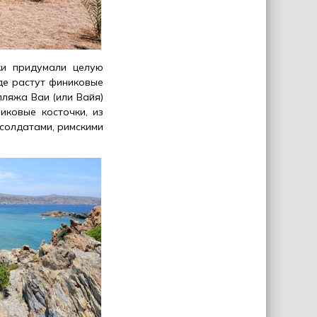
ки придумали целую
де растут финиковые
пляжа Ваи (или Вайя)
иковые косточки, из
солдатами, римскими