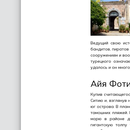
Ведущий свою ист
бандитов, пиратов
сооружениям и воор
турецкого означа
удалось и он мног
Айя Фот
Купив считающегос
Ситию и, взглянув
юг острова. В пла
тамошних пляжей. 
морю в районе де
гигантскую толпу