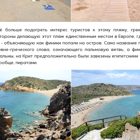
ё больше подогреть интерес туристов к этому пляжу, гре
стороны делающую этот пляж единственным местом в Европе, г
й - объясняющую как финики попали на остров. Само название 
вне-греческого слова, означающего пальмовую ветвь, а фин
альмы, на Крит предположительно были завезены египетскими 
ообще, пиратами.