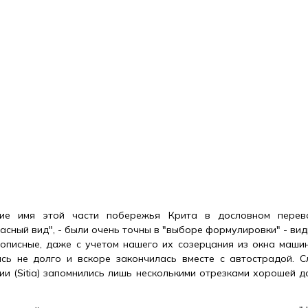
шие имя этой части побережья Крита в дословном перево
асный вид", - были очень точны в "выборе формулировки" - ви
описные, даже с учетом нашего их созерцания из окна машин
сь не долго и вскоре закончилась вместе с автострадой. С
ии (Sitia) запомнились лишь несколькими отрезками хорошей д