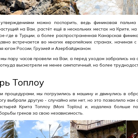
 утверждениями можно поспорить, ведь финиковая пальма 
, растущий на Ваи, растёт ещё в нескольких местах на Крите, н
ое-где в Турции, а более распространенная Канарская финико
подавно встречается во многих европейских странах, начиная 
ая югом России, Грузией и Азербайджаном.
, мы пару часов провели на Ваи, а перед уходом забрались на
 откуда высмотрели не менее симпатичный, но более труднодос
рь Топлоу
и процедурами, мы погрузились в машину и двинулись в обр
огу выбрали другую - случайно или нет, но это позволило нам 
астырей Крита Топлоу (Moni Toplou) и, издалека больше по
борьбы греков за свою независимость.