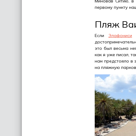
Миновав Ситию, в
первому пункту на
Пляж Ваи
Если
Элафониси
а
достопримечательн
это был весьма не
как я уже писал, т
нам предстояло в э
на пляжную парков