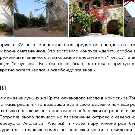
орию с XV века, монастырь стал предметом нападок со ст
 и прочих мятежников. Это заставило монахов уделить особое
ужениям и, видимо, с этим связано нынешнее имя "Топлоу", в 
ющее "с пушкой". Как бы то ни было, остаться неприступно
ократно захватывался и освобождался вновь.
ия
я одним из лучших на Крите оливкового масла в монастыре Топ
 на часы, решили, что возвращаться в свою деревню нам ещё р
нах было посещение юго-восточного побережья острова и, если
Потратив около получаса на пересечение острова с севера на
ревушки Аналипси (Analipsi) и через пару километров бу
 туристов, стоявших прямо на проезжей части в ожидании 