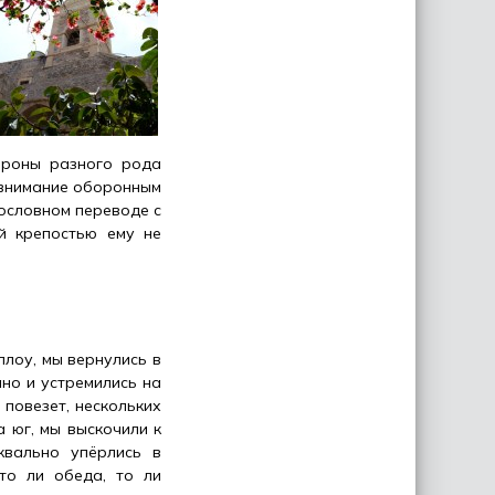
ороны разного рода
 внимание оборонным
дословном переводе с
й крепостью ему не
лоу, мы вернулись в
ано и устремились на
 повезет, нескольких
 юг, мы выскочили к
квально упёрлись в
то ли обеда, то ли