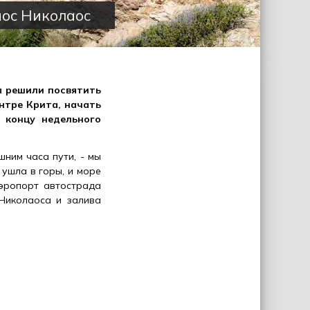
йос Николаос
ы решили посвятить
нтре Крита, начать
 концу недельного
ним часа пути, - мы
 ушла в горы, и море
эропорт автострада
Николаоса и залива