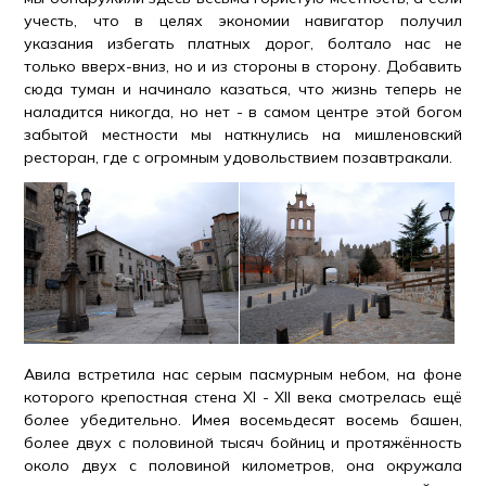
учесть, что в целях экономии навигатор получил
указания избегать платных дорог, болтало нас не
только вверх-вниз, но и из стороны в сторону. Добавить
сюда туман и начинало казаться, что жизнь теперь не
наладится никогда, но нет - в самом центре этой богом
забытой местности мы наткнулись на мишленовский
ресторан, где с огромным удовольствием позавтракали.
Авила встретила нас серым пасмурным небом, на фоне
которого крепостная стена XI - XII века смотрелась ещё
более убедительно. Имея восемьдесят восемь башен,
более двух с половиной тысяч бойниц и протяжённость
около двух с половиной километров, она окружала