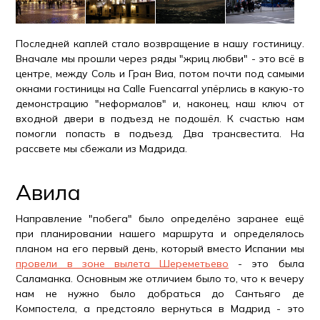
Последней каплей стало возвращение в нашу гостиницу.
Вначале мы прошли через ряды "жриц любви" - это всё в
центре, между Соль и Гран Виа, потом почти под самыми
окнами гостиницы на Calle Fuencarral упёрлись в какую-то
демонстрацию "неформалов" и, наконец, наш ключ от
входной двери в подъезд не подошёл. К счастью нам
помогли попасть в подъезд. Два трансвестита. На
рассвете мы сбежали из Мадрида.
Авила
Направление "побега" было определёно заранее ещё
при планировании нашего маршрута и определялось
планом на его первый день, который вместо Испании мы
провели в зоне вылета Шереметьево
- это была
Саламанка. Основным же отличием было то, что к вечеру
нам не нужно было добраться до Сантьяго де
Компостела, а предстояло вернуться в Мадрид - это