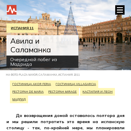
ИСПАНИЯ 11
Авила и
Саламанка
Очередной побег из
Мадрида
НА ФОТО: PLAZA MAYOR, САЛАМАНКА, ИСПАНИЯ. 2011
ГОСТИНИЦА AXOR FERIA
ГОСТИНИЦА VILLAGARCIA
РЕСТОРАН DE MARIA
РЕСТОРАН MIRAGE
КАСТИЛИЯ И ЛЕОН
МАДРИД
До возвращения домой оставалось полтора дня
и мы решили потратить это время на испанскую
столицу - так, по-крайней мере, мы планировали