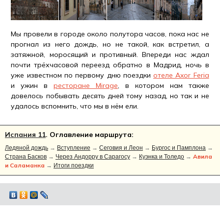
Мы провели в городе около полутора часов, пока нас не
прогнал из него дождь, но не такой, как встретил, а
затяжной, моросящий и противный. Впереди нас ждал
почти трёхчасовой переезд обратно в Мадрид, ночь в
уже известном по первому дню поездки
отеле Axor Feria
и ужин в
ресторане Mirage
, в котором нам также
довелось побывать десять дней тому назад, но так и не
удалось вспомнить, что мы в нём ели.
Испания 11
. Оглавление маршрута:
Ледяной дождь
→
Вступление
→
Сеговия и Леон
→
Бургос и Памплона
→
Авила
Страна Басков
→
Через Андорру в Сарагосу
→
Куэнка и Толедо
→
и Саламанка
→
Итоги поездки